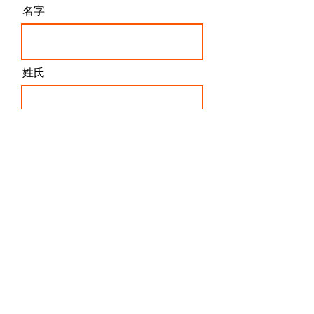
他代理商可以選擇，我幾乎會毫不猶豫地避開正成集
團。 正成集團售後 公司貨 水貨 平行輸入 這次的購買經
名字
驗，更是徹底擊碎我對他們的最後一點信任。(完整對話
紀錄在下面) 整個售後流程的效率低落到令人難以置
信。從一開始聯繫客服，就需要反覆催促提醒，才有機
會得到回覆，而且回覆內容往往簡短且缺乏實質幫助，
完全無法解決問題。最令人錯愕的是，他們竟然拒絕使
姓氏
用Email進行溝通，讓整個問題處理過程變得極度零碎
且難以追蹤紀錄。對於需要精
電子信箱
我同意這些條款和條件
訂閱