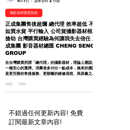
Caillou Wang 王靖凱
4月7日
讀畢需時 2 分鐘
攝影器材購買指南
正成集團售後超爛 總代理 效率超低 不
如買水貨 平行輸入 公司貨攝影器材根本
搶劫 台灣購買經驗為何讓我失去信任 正
成集團 影音器材總匯 CHENG SENG
GROUP
在台灣購買所謂「總代理」的攝影器材，理論上應該是
一種安心的選擇。消費者多付出一點成本，換來的應該
是更完善的售後服務、更順暢的維修流程、與原廠之間
更直接有效的溝通管道，以及省去繁瑣的進口關稅、報
關、驗證等問題。這些價值，本來就是總代理存在的意
義，也是許多專業攝影工作者願意支持代理商的重要原
因。 我在攝影圈打滾將近二十年，接觸過各式各樣的代
理商，從專業、高效率到普通尚可的都有，但很遺憾地
說，"正成集團 影音器材總匯 CHENG SENG
不錯過任何更新內容! 免費
GROUP" 的整體體驗，卻讓我不得不將其列為「最不
推薦」的一個選項。甚至可以說，只要同一款產品有其
訂閱最新文章內容
!