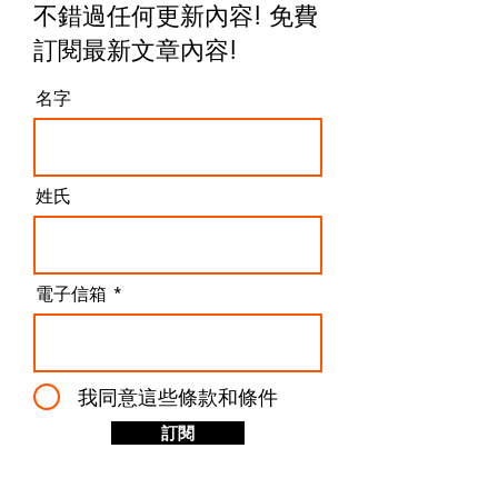
理商，從專業、高效率到普通尚可的都有，但很遺憾地
說，"正成集團 影音器材總匯 CHENG SENG
不錯過任何更新內容! 免費
GROUP" 的整體體驗，卻讓我不得不將其列為「最不
推薦」的一個選項。甚至可以說，只要同一款產品有其
訂閱最新文章內容
!
他代理商可以選擇，我幾乎會毫不猶豫地避開正成集
團。 正成集團售後 公司貨 水貨 平行輸入 這次的購買經
名字
驗，更是徹底擊碎我對他們的最後一點信任。(完整對話
紀錄在下面) 整個售後流程的效率低落到令人難以置
信。從一開始聯繫客服，就需要反覆催促提醒，才有機
會得到回覆，而且回覆內容往往簡短且缺乏實質幫助，
完全無法解決問題。最令人錯愕的是，他們竟然拒絕使
姓氏
用Email進行溝通，讓整個問題處理過程變得極度零碎
且難以追蹤紀錄。對於需要精
電子信箱
我同意這些條款和條件
訂閱