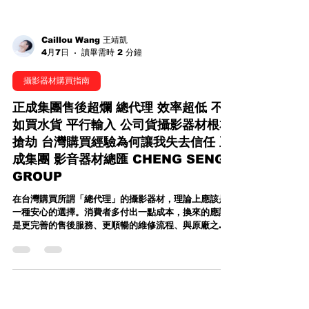
Caillou Wang 王靖凱
4月7日
讀畢需時 2 分鐘
攝影器材購買指南
正成集團售後超爛 總代理 效率超低 不
如買水貨 平行輸入 公司貨攝影器材根本
搶劫 台灣購買經驗為何讓我失去信任 正
成集團 影音器材總匯 CHENG SENG
GROUP
在台灣購買所謂「總代理」的攝影器材，理論上應該是
一種安心的選擇。消費者多付出一點成本，換來的應該
是更完善的售後服務、更順暢的維修流程、與原廠之間
更直接有效的溝通管道，以及省去繁瑣的進口關稅、報
關、驗證等問題。這些價值，本來就是總代理存在的意
義，也是許多專業攝影工作者願意支持代理商的重要原
因。 我在攝影圈打滾將近二十年，接觸過各式各樣的代