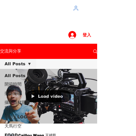
登入
交流與分享
All Posts
All Posts
開箱時間
攝影經驗
Load video
攝影器材購買
指南
攝影人LOG
天馬行空
FOOD
Caillou Wang 王靖凱