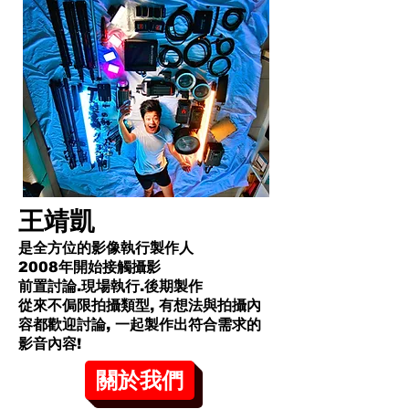
王靖凱
是全方位的影像執行製作人
2008年開始接觸攝影
前置討論.現場執行.後期製作
從來不侷限拍攝類型, 有想法與拍攝內
容都歡迎討論, 一起製作出符合需求的
影音內容!​
關於我們