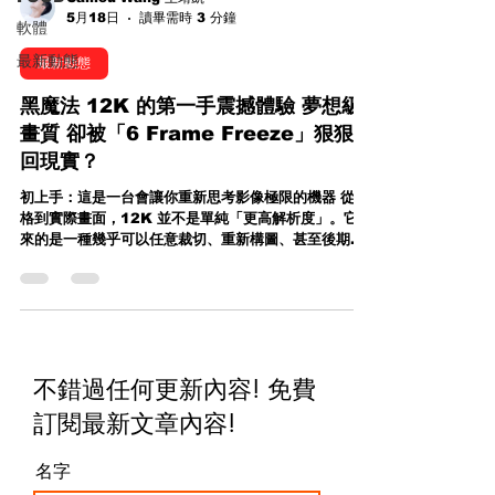
5月18日
讀畢需時 3 分鐘
軟體
最新動態
最新動態
黑魔法 12K 的第一手震撼體驗 夢想級
畫質 卻被「6 Frame Freeze」狠狠拉
回現實？
初上手：這是一台會讓你重新思考影像極限的機器 從規
格到實際畫面，12K 並不是單純「更高解析度」。它帶
來的是一種幾乎可以任意裁切、重新構圖、甚至後期再
創作的自由。在理想狀況下，這台機器就是為了未來而
生—— 超高解析素材可做多機位輸出 高階商業、廣告、
VFX製作直接受益 後期彈性幾乎無上限 這些都是真
的，而且在現場短短幾分鐘的觀察中，你就能感受到它
的潛力。但問題是—— 現實一拳打醒：每一段錄影前的
「6 Frame Freeze」 在最新 Firmware 10.0 版本
不錯過任何更新內容! 免費
下，我很快就發現一個讓人完全無法忽視的問題。每一
次按下錄影鍵的那一瞬間，事情沒有「立即開始」。而
訂閱最新文章內容
!
是： 👉 先卡住👉 出現約 6 frame 的 freeze 畫面👉
然後才真正開始錄影 更關鍵的是——這不是特定設定才
名字
會出現的問題。我測試了幾乎所有解析度： 12K 9K
8K 4K 結果完全一樣。每一條 clip 的開頭，都被強制