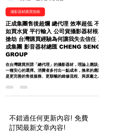
Caillou Wang 王靖凱
4月7日
讀畢需時 2 分鐘
攝影器材購買指南
正成集團售後超爛 總代理 效率超低 不
如買水貨 平行輸入 公司貨攝影器材根本
搶劫 台灣購買經驗為何讓我失去信任 正
成集團 影音器材總匯 CHENG SENG
GROUP
在台灣購買所謂「總代理」的攝影器材，理論上應該是
一種安心的選擇。消費者多付出一點成本，換來的應該
是更完善的售後服務、更順暢的維修流程、與原廠之間
更直接有效的溝通管道，以及省去繁瑣的進口關稅、報
關、驗證等問題。這些價值，本來就是總代理存在的意
義，也是許多專業攝影工作者願意支持代理商的重要原
因。 我在攝影圈打滾將近二十年，接觸過各式各樣的代
理商，從專業、高效率到普通尚可的都有，但很遺憾地
說，"正成集團 影音器材總匯 CHENG SENG
不錯過任何更新內容! 免費
GROUP" 的整體體驗，卻讓我不得不將其列為「最不
推薦」的一個選項。甚至可以說，只要同一款產品有其
訂閱最新文章內容
!
他代理商可以選擇，我幾乎會毫不猶豫地避開正成集