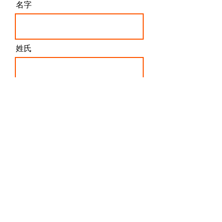
團。 正成集團售後 公司貨 水貨 平行輸入 這次的購買經
名字
驗，更是徹底擊碎我對他們的最後一點信任。(完整對話
紀錄在下面) 整個售後流程的效率低落到令人難以置
信。從一開始聯繫客服，就需要反覆催促提醒，才有機
會得到回覆，而且回覆內容往往簡短且缺乏實質幫助，
完全無法解決問題。最令人錯愕的是，他們竟然拒絕使
姓氏
用Email進行溝通，讓整個問題處理過程變得極度零碎
且難以追蹤紀錄。對於需要精
電子信箱
我同意這些條款和條件
訂閱