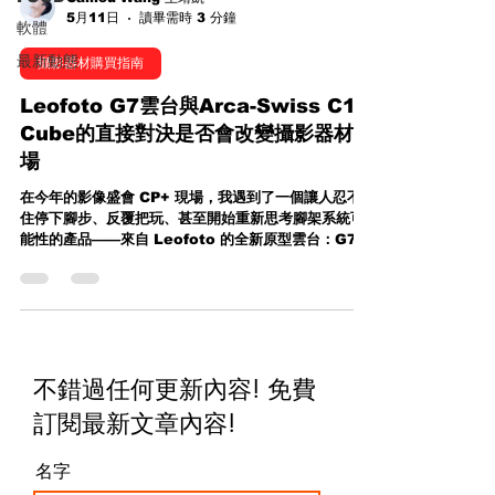
5月11日
讀畢需時 3 分鐘
軟體
最新動態
攝影器材購買指南
Leofoto G7雲台與Arca-Swiss C1
Cube的直接對決是否會改變攝影器材市
場
在今年的影像盛會 CP+ 現場，我遇到了一個讓人忍不
住停下腳步、反覆把玩、甚至開始重新思考腳架系統可
能性的產品——來自 Leofoto 的全新原型雲台：G7。
這不是一個普通的新品發表，而是一個幾乎「直接對標
頂級神作」的野心之作。 幾乎複製經典？G7 與 Arca-
Swiss C1 Cube 的正面對決 當你第一眼看到 G7，很
難不聯想到傳奇級的 Arca-Swiss C1 Cube ——那顆
被無數商業攝影師、建築攝影師視為夢幻工具的齒輪雲
台。 C1 之所以封神，不只是因為價格高昂，而是它那
不錯過任何更新內容! 免費
種「像坦克一樣」的結構強度，以及極致精密的齒輪控
制手感。 而 G7 的出現，幾乎是在說： 「如果我們用
訂閱最新文章內容
!
同樣的設計語言、同樣的材料工藝，但把價格打下來，
會發生什麼事？」 Leofoto G7 vs Arca C1 Cube
名字
從外觀、比例、機構配置，到整體操作邏輯——G7 幾
乎完全站在 C1 的影子之中。但這並不是單純的模仿，