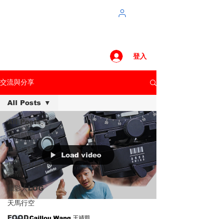
登入
交流與分享
All Posts
All Posts
開箱時間
攝影經驗
Load video
攝影器材購買
指南
攝影人LOG
天馬行空
FOOD
Caillou Wang 王靖凱