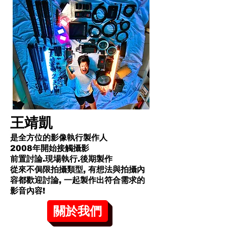
王靖凱
是全方位的影像執行製作人
2008年開始接觸攝影
前置討論.現場執行.後期製作
從來不侷限拍攝類型, 有想法與拍攝內
容都歡迎討論, 一起製作出符合需求的
影音內容!​
關於我們