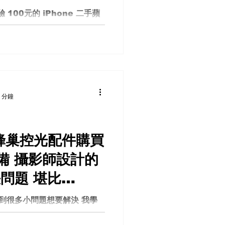
鏡頭評測 AstrHori 18mm
 100元的 iPhone 二手蘋
strHori 18mm F
的時代，許多人對於舊設備的
一部價格僅 100 美元的
到最新的 iOS 18？這次，我
.
 分鐘
C 蜂巢控光配件購買
備 攝影師設計的
問題 堪比
a panel 多元控光
遇到很多小問題想要解決 我學
模軟體 我從0%開始設計 這
每個攝影師or 燈光師都有的一盞