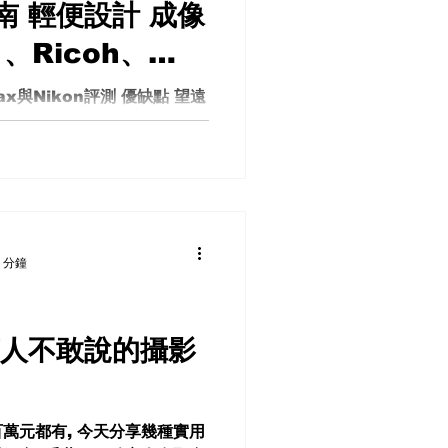
 輕便設計 成像
 、Ricoh、
kon評測 優缺點 推
tax與Nikon評測 優缺點 望遠
遠鏡之王？購買指南 輕便設
享幾款雙桶變焦望遠鏡，並挑選
今天要介紹的四款望遠鏡，將
進行比較。雙筒望遠鏡推...
 分鐘
商人不敢說的攝影
萬元都有, 今天分享幾種實用