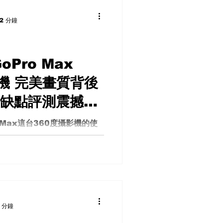
2 分鐘
oPro Max
機 完美畫質背後
與缺點評測震撼畫
讓人頭疼 使用
 Max這台360度攝影機的使
的評價非常好，所以我決定租
缺點
它到底有多棒。然而，經過一
機的缺點與問題其實不少，甚
豫。接下來，我將依照缺點和
 分鐘