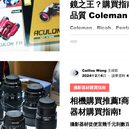
鏡之王？購買指南
品質 Coleman
Pentax與Ni
Coleman、Ricoh、Pen
鏡開箱對決！推薦最強雙筒望
薦
計 成像品質 今天我們來分
出一支我認為最棒的產品。
會逐一介紹它們的優缺點，並
Caillou Wang 王靖凱
2024年2月6日
讀畢需時 4
攝影器材購買指南
相機購買推薦!
器材購買指南!
攝影器材從便宜幾千元到數百