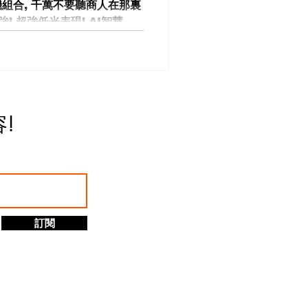
組合, 千萬不要聽商人在那裏
! 超強低光表現! AI智慧功
機, 這篇文章希望可以幫大家
節流吧!!...
容
!
訂閱