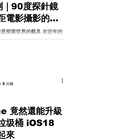
測｜90度探針鏡
距電影攝影的新
是探索世界的載具 在近年的
，有一種鏡頭正悄悄改變許多
obe Lens（探針鏡頭）。
在高預算電影製作、精品廣告
昂貴且操作門檻極高。然而隨
開始推出價格相對親民的
攝影師與獨立創作者也能接觸這種
 3 分鐘
 AstrHori 18mm F8
性的代表作之一。 它不只是
殊效果工具。 更準確地說，
當大多數鏡頭只能站在外面觀
one 竟然還能升級
 則能夠真正「進入」世界之中。
圾桶 iOS18
過食物表面、深入產品結構、
似 FPV 無人機般的沉浸式視
起來
般鏡頭無法實現的。 岩石星