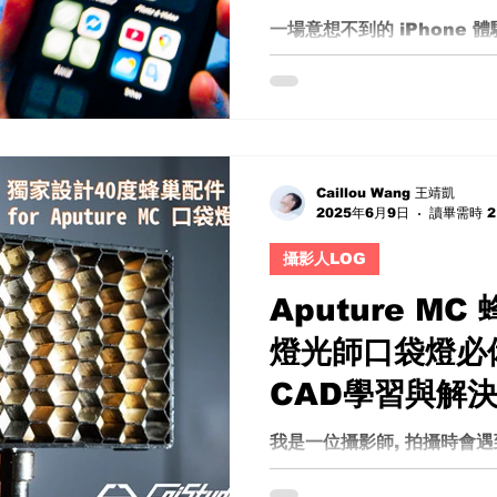
AstrHori 18mm F8 探針
一場意想不到的 iPhone 體驗
F8 Probe Lens 是什麼？ A
果手機 在科技產品飛速更新
適用性存在疑問。但你能想像，
iPhone，竟然仍然能夠升級
決定挑戰自己，從 Android..
Caillou Wang 王靖凱
2025年6月9日
讀畢需時 2
攝影人LOG
Aputure M
燈光師口袋燈必
CAD學習與解決
astera hydr
我是一位攝影師, 拍攝時會
了快要6個月慢慢摸索CAD建
設備
是給Aputure MC 幾乎