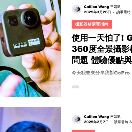
Caillou Wang 王靖凱
2025年3月26日
讀畢需時 
攝影器材購買指南
使用一天怕了! G
360度全景攝影
問題 體驗優點
質 從拍攝到操作 
今天我要來分享我對GoPro
用體驗。這款相機在網路上
心得評價 隱藏
一台來用一整天，想說看看
天的使用後，我發現這台相
至讓我對是否購買產生了猶
優點來詳細說明。...
Caillou Wang 王靖凱
2025年2月7日
讀畢需時 3