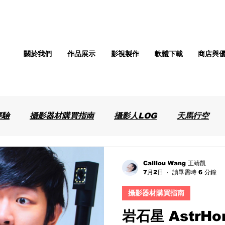
關於我們
作品展示
影視製作
軟體下載
商店與
經驗
攝影器材購買指南
攝影人LOG
天馬行空
Caillou Wang 王靖凱
7月2日
讀畢需時 6 分鐘
攝影器材購買指南
岩石星 AstrHor