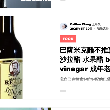
燈 最大問題就是很難控制燈光
個蜂巢解決這個問題, 讓這MC
Caillou Wang 王靖凱
2025年5月30日
讀畢需時 
FOOD
巴薩米克醋不推
沙拉醋 水果醋 ba
vinegar 成年
我自己在探索好吃好配的巴薩米克
們都是純葡萄成分, 不添加任
更健康, 但因為太多選項, 
用心得, 我盡可能形容, 讓
的推薦清單 巴薩米克醋 推薦清