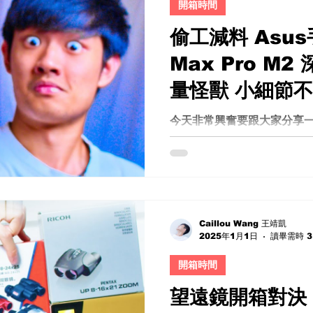
開箱時間
偷工減料 Asus
Max Pro M
量怪獸 小細節不
補！值得購買嗎？
今天非常興奮要跟大家分享
備超大電量和超大螢幕，卻
評測 優缺點 日
Asus ZenFone Max Pr
缺點 評測 2024更新 wifi 沒有
Caillou Wang 王靖凱
2025年1月1日
讀畢需時 3
開箱時間
望遠鏡開箱對決