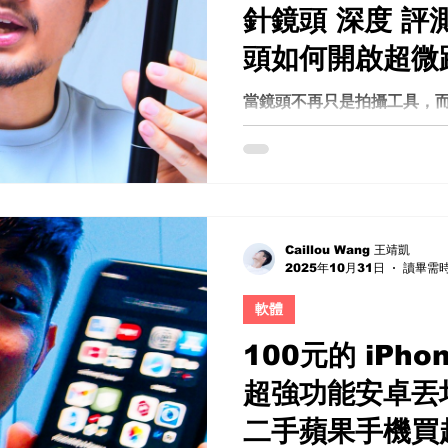
針鏡頭 深度 評
頭如何開啟超微
視界？
當鏡頭不再只是拍攝工具，而
商業攝影與電影創作領域中
創作者的運鏡思維，那就是 Pr
過去，探針鏡頭多半只出現
或特殊攝影團隊手中，價格
著市場發展，越來越多品牌
Probe Lens，讓一般
Caillou Wang 王靖凱
2025年10月31日
讀畢需時
過去難以企及的特殊鏡頭系統。 而
探針鏡頭，正是近年最具話題
軟體
單純的微距鏡頭，也不只是特
它是一種全新的視覺語言。 
100元的 iPh
看世界時，Probe Lens
超強功能安卓丟垃
它可以穿梭於模型場景、滑
探索狹窄空間，甚至創造出類
二手蘋果手機買
角。 而這些畫面，往往是一