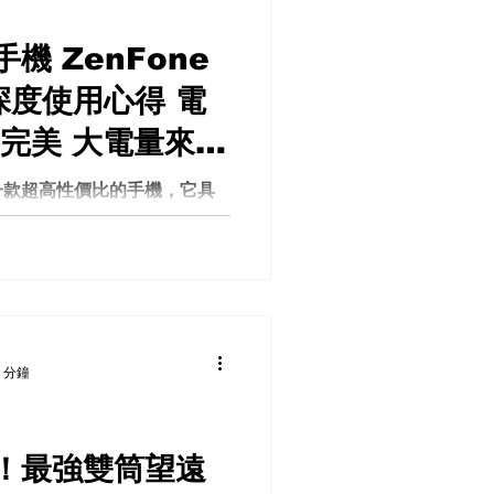
手機 ZenFone
2 深度使用心得 電
完美 大電量來彌
 高性價比 相機
一款超高性價比的手機，它具
價格非常親民，那就是——
常開箱體驗
o M2 ！Asus手機 ZenFone
 5Ghz !! 充電超慢!!!...
 分鐘
！最強雙筒望遠