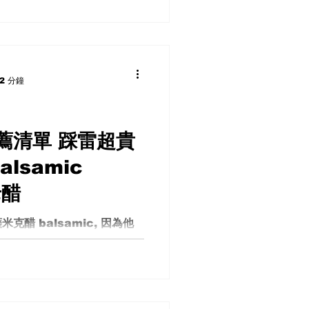
, 讓拍攝很不精準 我設計這
小燈大大升級...
2 分鐘
薦清單 踩雷超貴
lsamic
老醋
醋 balsamic, 因為他
何糖或酒精, 讓吃食物加醬料
我們就一一購買然後紀錄我的使
大家購買可以有更多的參考價值
單 水果醋...