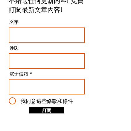
說，"正成集團 影音器材總匯 CHENG SENG
不錯過任何更新內容! 免費
GROUP" 的整體體驗，卻讓我不得不將其列為「最不
推薦」的一個選項。甚至可以說，只要同一款產品有其
訂閱最新文章內容
!
他代理商可以選擇，我幾乎會毫不猶豫地避開正成集
團。 正成集團售後 公司貨 水貨 平行輸入 這次的購買經
名字
驗，更是徹底擊碎我對他們的最後一點信任。(完整對話
紀錄在下面) 整個售後流程的效率低落到令人難以置
信。從一開始聯繫客服，就需要反覆催促提醒，才有機
會得到回覆，而且回覆內容往往簡短且缺乏實質幫助，
完全無法解決問題。最令人錯愕的是，他們竟然拒絕使
姓氏
用Email進行溝通，讓整個問題處理過程變得極度零碎
且難以追蹤紀錄。對於需要精
電子信箱
我同意這些條款和條件
訂閱