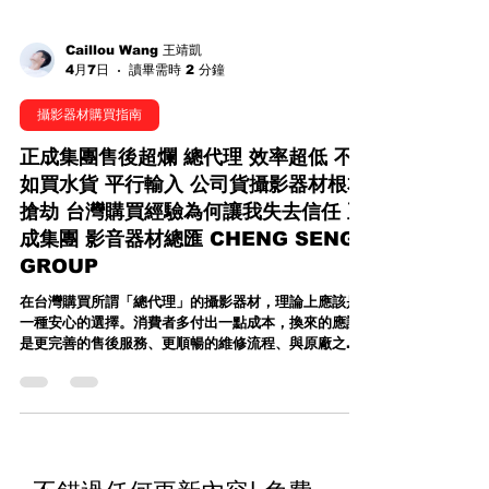
Caillou Wang 王靖凱
4月7日
讀畢需時 2 分鐘
攝影器材購買指南
正成集團售後超爛 總代理 效率超低 不
如買水貨 平行輸入 公司貨攝影器材根本
搶劫 台灣購買經驗為何讓我失去信任 正
成集團 影音器材總匯 CHENG SENG
GROUP
在台灣購買所謂「總代理」的攝影器材，理論上應該是
一種安心的選擇。消費者多付出一點成本，換來的應該
是更完善的售後服務、更順暢的維修流程、與原廠之間
更直接有效的溝通管道，以及省去繁瑣的進口關稅、報
關、驗證等問題。這些價值，本來就是總代理存在的意
義，也是許多專業攝影工作者願意支持代理商的重要原
因。 我在攝影圈打滾將近二十年，接觸過各式各樣的代
理商，從專業、高效率到普通尚可的都有，但很遺憾地