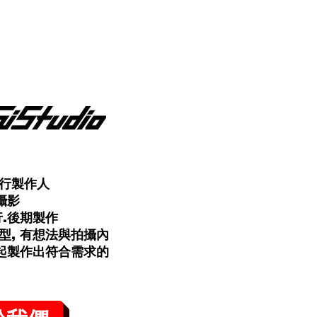
作流程殺手 如果你只是
覺得：「後期剪掉不就好了？」
行製作人
攝影
行.後期製作
型, 有想法與拍攝內
一起製作出符合需求的