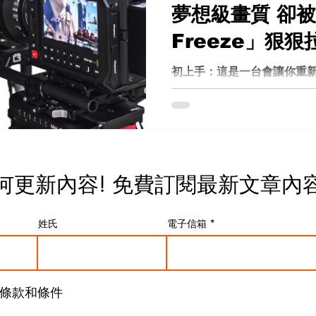
夢想級畫質 卻被「
Freeze」狠
初上手：這是一台會讓你重新
到實際畫面，12K 並不是
是一種幾乎可以任意裁切、
自由。在理想狀況下，這台機
高解析素材可做多機位輸出 
接受益 後期彈性幾乎無上限
短幾分鐘的觀察中，你就能
何更新內容! 免費
訂閱最新文章內
—— 現實一拳打醒：每一段錄
Freeze」 在最新 Firmw
姓氏
電子信箱
現一個讓人完全無法忽視的
一瞬間，事情沒有「立即開始」
現約 6 frame 的 free
關鍵的是——這不是特定設
條款和條件
幾乎所有解析度： 12K 9K
條 clip 的開頭，都被強制插