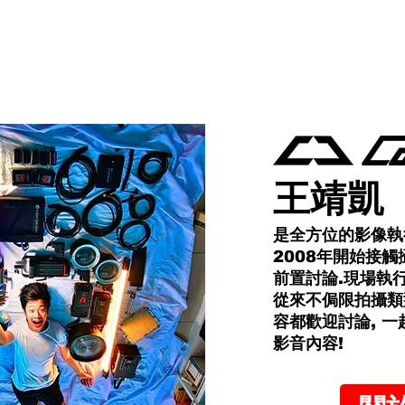
面。 這不是小Bug，這是工
casual 使用者，可能會
但如果你是
王靖凱
是全方位的影像執
2008年開始接觸
前置討論.現場執
從來不侷限拍攝類
容都歡迎討論, 
影音內容!​