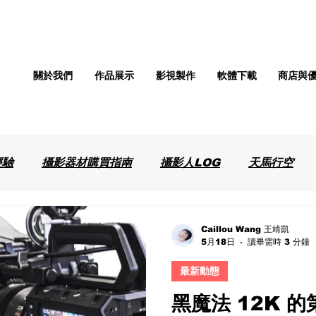
關於我們
作品展示
影視製作
軟體下載
商店與
經驗
攝影器材購買指南
攝影人LOG
天馬行空
Caillou Wang 王靖凱
5月18日
讀畢需時 3 分鐘
最新動態
黑魔法 12K 