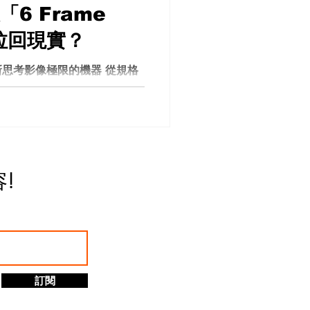
6 Frame
狠拉回現實？
思考影像極限的機器 從規格
單純「更高解析度」。它帶來的
重新構圖、甚至後期再創作的
器就是為了未來而生—— 超
高階商業、廣告、VFX製作直
 這些都是真的，而且在現場短
感受到它的潛力。但問題是
容
!
影前的「6 Frame
are 10.0 版本下，我很快就發
問題。每一次按下錄影鍵的那
。而是： 👉 先卡住👉 出
ze 畫面👉 然後才真正開始錄影 更
定才會出現的問題。我測試了
訂閱
 8K 4K 結果完全一樣。每一
入一段 6-frame 的靜止畫