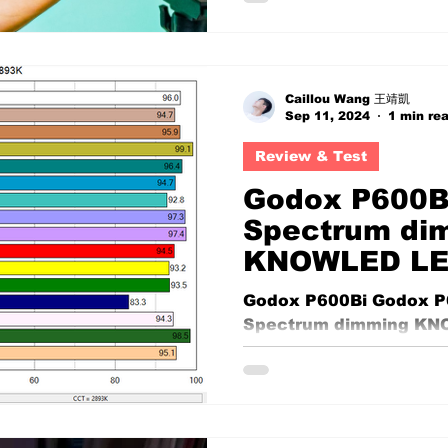
Caillou Wang 王靖凱
Sep 11, 2024
1 min re
Review & Test
Godox P600B
Spectrum di
KNOWLED LED
with sekonic
Godox P600Bi Godox P
Spectrum dimming KNO
with sekonic c800 col
Hand tested by...