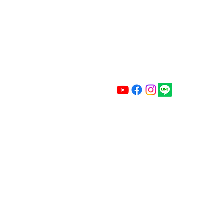
Email :
caiimagestudio@gmail.ocm
123caillouwang@gmail.com
地址 新北市汐止區新興路90號 (預
Opening 24 hours by appointment