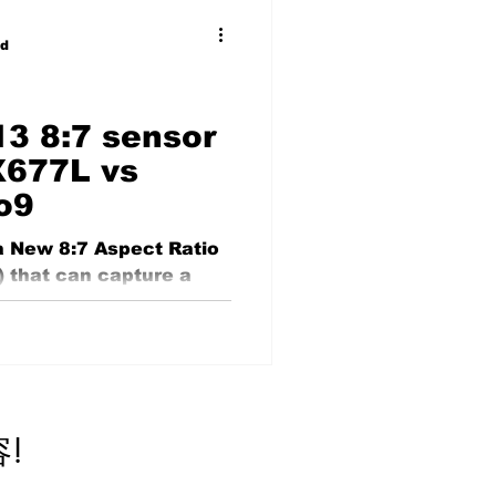
ad
3 8:7 sensor
MX677L vs
o9
a New 8:7 Aspect Ratio
) that can capture a
awesome when shooting
容
!