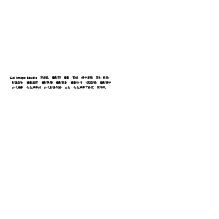
ction
Showcase
About us
Cai image Studio - 王靖凱 - 攝影師 - 攝影 - 剪輯 - 燈光廠務 - 器材 租借 -
- 影像製作 - 攝影顧問 - 攝影教學 - 攝影規劃 - 攝影執行 - 後期製作 - 攝影燈光
- 台北攝影 - 台北攝影師 - 台北影像製作 - 台北 -
台北攝影工作室 - 王靖凱