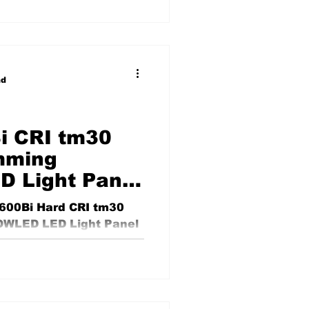
ad
i CRI tm30
mming
 Light Panel
 c800
600Bi Hard CRI tm30
WLED LED Light Panel
or spec measurement