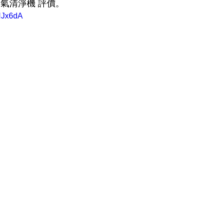
氣清淨機 評價。
aHJx6dA