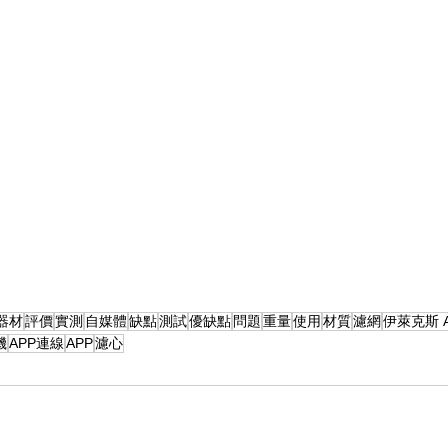
器材
評價
實測
自媒體
缺點
測試
優缺點
問題
重量
使用
材質
濾網
伊萊克斯 
機
APP連線
APP
濾心