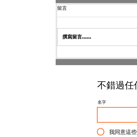
留言
撰寫留言......
岩石星 AstrHori 28mm F13
探針鏡頭 深度評測｜重新定
義微距電影感與機械運鏡的
創作極限
不錯過任
名字
我同意這些