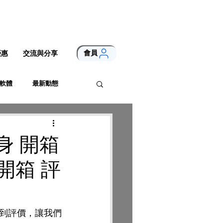
會員
優惠
交流與分享
軟體
最新動態
身 開箱
開箱 評
到評價，讓我們