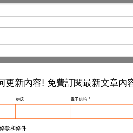
蝦皮購物詐騙 買蝦皮也會踩
Run
雷 買到7家假貨 Panasonic
度評
eneloop 仿冒商品 慘痛經驗
的 
全公開
技 
用
何更新內容! 免費
訂閱最新文章內
姓氏
電子信箱
條款和條件