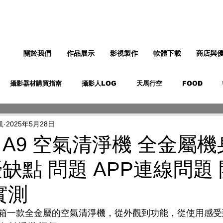
關於我們
作品展示
影視製作
軟體下載
商店與
攝影器材購買指南
攝影人LOG
天馬行空
FOOD
凱
2025年5月28日
 A9 空氣清淨機 全金屬機
缺點 問題 APP連線問題 
實測
箱一款全金屬的空氣清淨機，從外觀到功能，從使用感受