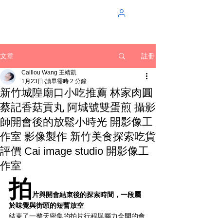
註冊
文章
Caillou Wang 王靖凱
1月23日
讀畢需時 2 分鐘
新竹城隍廟口小吃推薦 林家肉圓
蔡記香菇貢丸 阿城號雙蛋煎 攝影
師開會後的放鬆小時光 開影像工
作室 影像製作 新竹美食探索吃貨
評價 Cai image studio 開影像工
作室
拍
片與開會結束後的探索時間，一段屬
於味覺與街頭的短暫放空
結束了一整天密集的拍片行程與腦力全開的會