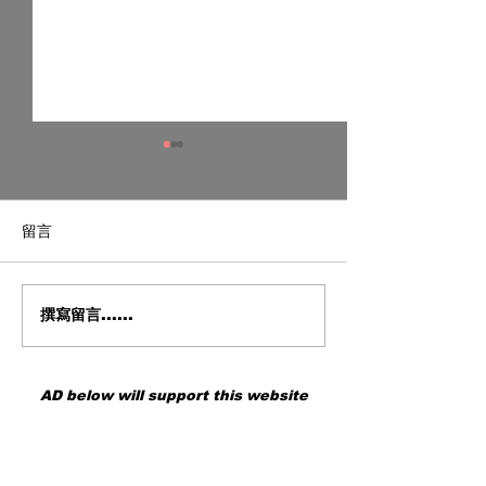
留言
撰寫留言......
Tourbox 的真正實力 從老
Tamron RF卡
舊 Kickstarter 到全新進化
頭 的突破還是
最新 TourBox Elite Plus 我
上手
親自飛到日本重新認識
AD below will support this website