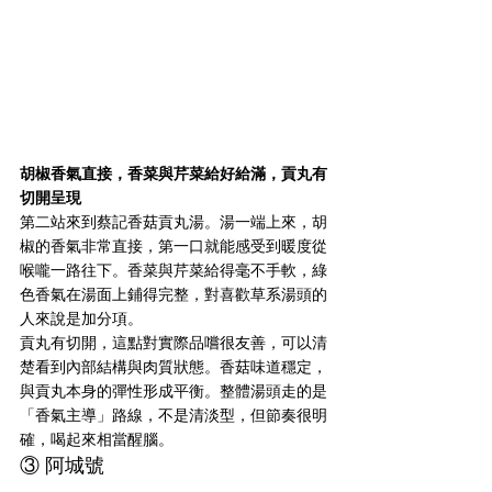
胡椒香氣直接，香菜與芹菜給好給滿，貢丸有
切開呈現
第二站來到蔡記香菇貢丸湯。湯一端上來，胡
椒的香氣非常直接，第一口就能感受到暖度從
喉嚨一路往下。香菜與芹菜給得毫不手軟，綠
色香氣在湯面上鋪得完整，對喜歡草系湯頭的
人來說是加分項。
貢丸有切開，這點對實際品嚐很友善，可以清
楚看到內部結構與肉質狀態。香菇味道穩定，
與貢丸本身的彈性形成平衡。整體湯頭走的是
「香氣主導」路線，不是清淡型，但節奏很明
確，喝起來相當醒腦。
③ 阿城號