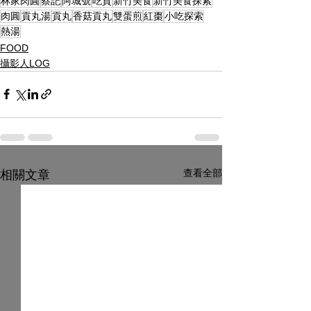
林家肉圓
蔡記
阿城號
吃貨
新竹美食
新竹美食探索
肉圓
貢丸湯
貢丸
香菇貢丸
雙蛋煎
紅棗
小吃探索
熱湯
FOOD
攝影人LOG
查看全部
相關文章