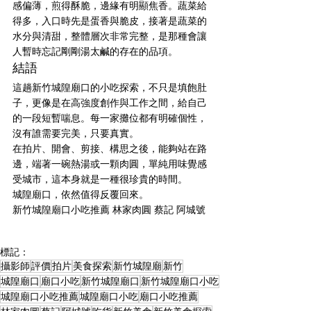
感偏薄，煎得酥脆，邊緣有明顯焦香。蔬菜給
得多，入口時先是蛋香與脆皮，接著是蔬菜的
水分與清甜，整體層次非常完整，是那種會讓
人暫時忘記剛剛湯太鹹的存在的品項。
結語
這趟新竹城隍廟口的小吃探索，不只是填飽肚
子，更像是在高強度創作與工作之間，給自己
的一段短暫喘息。每一家攤位都有明確個性，
沒有誰需要完美，只要真實。
在拍片、開會、剪接、構思之後，能夠站在路
邊，端著一碗熱湯或一顆肉圓，單純用味覺感
受城市，這本身就是一種很珍貴的時間。
城隍廟口，依然值得反覆回來。
新竹城隍廟口小吃推薦 林家肉圓 蔡記 阿城號
標記：
攝影師
評價
拍片
美食探索
新竹城隍廟
新竹
城隍廟口
廟口小吃
新竹城隍廟口
新竹城隍廟口小吃
城隍廟口小吃推薦
城隍廟口小吃
廟口小吃推薦