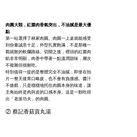
肉圓大顆，紅棗肉香氣突出，不油膩是最大優
點
第一站選擇了林家肉圓。肉圓一上桌就能感受
到份量誠意十足，外型扎實飽滿，不是那種一
戳就散的軟爛路線。切開之後，裡頭的紅棗肉
餡非常明顯，肉香中帶著一點溫潤甜味，層次
不複雜但很耐吃。
特別值得一提的是整體完全不油膩，即使在拍
片一整天後胃口略疲，也不會有負擔感。醬汁
不搶戲，只是穩穩地托住肉圓本身的味道，讓
主角始終是肉與皮的口感本身。這是一顆吃得
出「老派功夫」的肉圓。
② 蔡記香菇貢丸湯