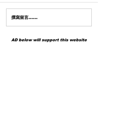
撰寫留言......
Tourbox 的真正實力 從老
AstrHori 120m
舊 Kickstarter 到全新進化
鏡頭深度評測 |
最新 TourBox Elite Plus 我
倍率微距世界 
親自飛到日本重新認識
個性的重裝武器
AD below will support this website