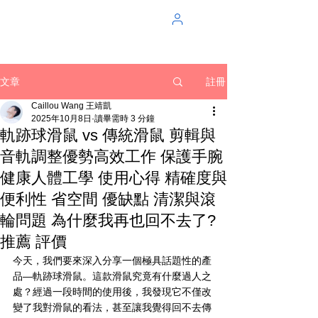
註冊
文章
Caillou Wang 王靖凱
2025年10月8日
讀畢需時 3 分鐘
軌跡球滑鼠 vs 傳統滑鼠 剪輯與
音軌調整優勢高效工作 保護手腕
健康人體工學 使用心得 精確度與
便利性 省空間 優缺點 清潔與滾
輪問題 為什麼我再也回不去了?
推薦 評價
今天，我們要來深入分享一個極具話題性的產
品—軌跡球滑鼠。這款滑鼠究竟有什麼過人之
處？經過一段時間的使用後，我發現它不僅改
變了我對滑鼠的看法，甚至讓我覺得回不去傳