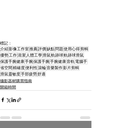
標記：
介紹
影像工作室
推薦
評價
缺點
問題
使用心得
剪輯
優勢
工作
清潔
人體工學
滑鼠
軌跡球
軌跡球滑鼠
保護手腕健康
手腕
保護手腕
手腕健康
音軌
電腦手
省空間
精確度
便利性
滾輪
音樂製作
影片剪輯
滑鼠靈敏度
手部疲勞
舒適
攝影器材購買指南
開箱時間