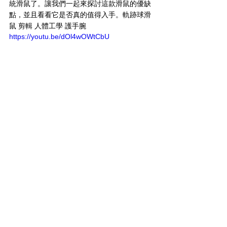
統滑鼠了。讓我們一起來探討這款滑鼠的優缺
點，並且看看它是否真的值得入手。軌跡球滑
鼠 剪輯 人體工學 護手腕
https://youtu.be/dOl4wOWtCbU