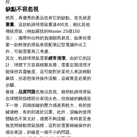
控。
缺點不容忽視
然而，再優秀的產品也有它的缺點。首先就是
重量
。這款軌跡球滑鼠重達400克，相比其他
傳統滑鼠（例如羅技的Master 2S僅150
克），攜帶外出時的負擔顯而易見。如果你需
要一款輕便的滑鼠來搭配筆記型電腦外出工
作，可能需要再三考慮。
其次，軌跡球滑鼠需要
經常清潔
。由於它的設
計，球體下方容易積聚灰塵，需要定期清理才
能保持其靈敏度。這可能對於某些人來說稍顯
麻煩，但若想保持操作流暢，這確實是必要的
步驟。
最後，
品質問題
也無法忽視。雖然軌跡球滑鼠
在球體與指標部分表現出色，但按鍵的觸感並
不一致，四個按鍵的壓力感差異較大，有的按
鍵過輕，有的則過於沉重。此外，滾輪的使用
體驗也不算太好，感覺不夠流暢，有時甚至會
無意間移動滑鼠指標，這對於需要精確操作的
場合來說，的確是一個不小的問題。