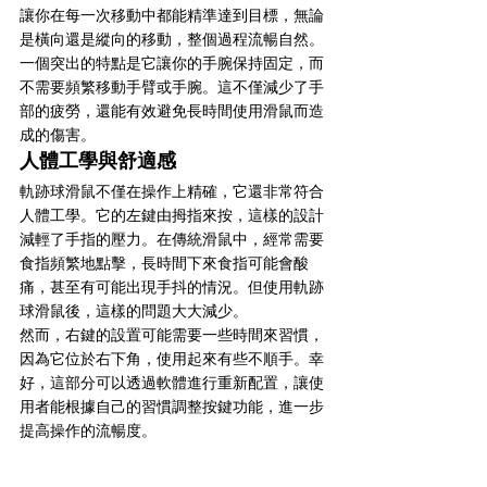
讓你在每一次移動中都能精準達到目標，無論
是橫向還是縱向的移動，整個過程流暢自然。
一個突出的特點是它讓你的手腕保持固定，而
不需要頻繁移動手臂或手腕。這不僅減少了手
部的疲勞，還能有效避免長時間使用滑鼠而造
成的傷害。
人體工學與舒適感
軌跡球滑鼠不僅在操作上精確，它還非常符合
人體工學。它的左鍵由拇指來按，這樣的設計
減輕了手指的壓力。在傳統滑鼠中，經常需要
食指頻繁地點擊，長時間下來食指可能會酸
痛，甚至有可能出現手抖的情況。但使用軌跡
球滑鼠後，這樣的問題大大減少。
然而，右鍵的設置可能需要一些時間來習慣，
因為它位於右下角，使用起來有些不順手。幸
好，這部分可以透過軟體進行重新配置，讓使
用者能根據自己的習慣調整按鍵功能，進一步
提高操作的流暢度。