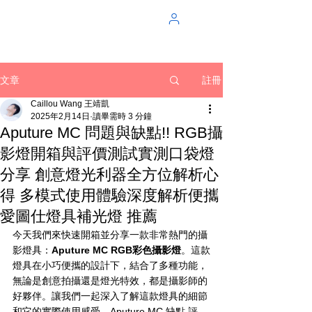
註冊
文章
Caillou Wang 王靖凱
2025年2月14日
讀畢需時 3 分鐘
Aputure MC 問題與缺點!! RGB攝
影燈開箱與評價測試實測口袋燈
分享 創意燈光利器全方位解析心
得 多模式使用體驗深度解析便攜
愛圖仕燈具補光燈 推薦
今天我們來快速開箱並分享一款非常熱門的攝
影燈具：
Aputure MC RGB彩色攝影燈
。這款
燈具在小巧便攜的設計下，結合了多種功能，
無論是創意拍攝還是燈光特效，都是攝影師的
好夥伴。讓我們一起深入了解這款燈具的細節
和它的實際使用感受。Aputure MC 缺點 評