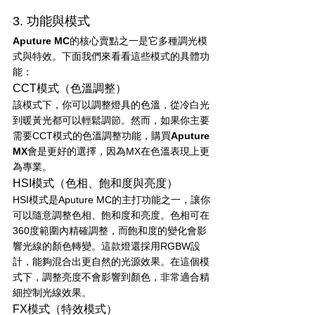
3. 功能與模式
Aputure MC
的核心賣點之一是它多種調光模
式與特效。下面我們來看看這些模式的具體功
能：
CCT模式（色溫調整）
該模式下，你可以調整燈具的色溫，從冷白光
到暖黃光都可以輕鬆調節。然而，如果你主要
需要CCT模式的色溫調整功能，購買
Aputure 
MX
會是更好的選擇，因為MX在色溫表現上更
為專業。
HSI模式（色相、飽和度與亮度）
HSI模式是Aputure MC的主打功能之一，讓你
可以隨意調整色相、飽和度和亮度。色相可在
360度範圍內精確調整，而飽和度的變化會影
響光線的顏色轉變。這款燈還採用RGBW設
計，能夠混合出更自然的光源效果。在這個模
式下，調整亮度不會影響到顏色，非常適合精
細控制光線效果。
FX模式（特效模式）