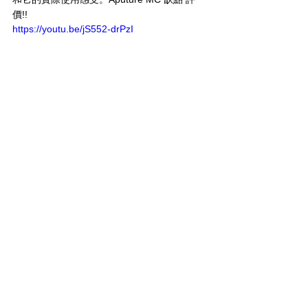
價!!
https://youtu.be/jS552-drPzI