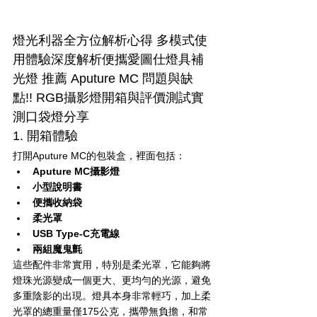
燈光利器全方位解析心得 多模式使
用體驗深度解析便攜愛圖仕燈具補
光燈 推薦 Aputure MC 問題與缺
點!! RGB攝影燈開箱與評價測試實
測口袋燈分享
1. 開箱體驗
打開Aputure MC的包裝盒，裡面包括：
Aputure MC攝影燈
小型說明書
便攜收納袋
柔光罩
USB Type-C充電線
兩組魔鬼氈
這些配件非常實用，特別是柔光罩，它能夠將
燈珠光源變成一個更大、更均勻的光源，避免
多重陰影的出現。燈具本身非常輕巧，加上柔
光罩的總重量僅175公克，攜帶無負擔，和常