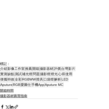
標記：
介紹
影像工作室
推薦
開箱
攝影器材
評價
台灣
影片
實測
缺點
測試
補光燈
問題
攝影燈
燈光
心得
使用
便攜
特效
全彩
RGBWW
燈具
口袋燈
解析
LED
Aputure
RGB
愛圖仕
手機App
Aputure MC
開箱時間
攝影器材購買指南