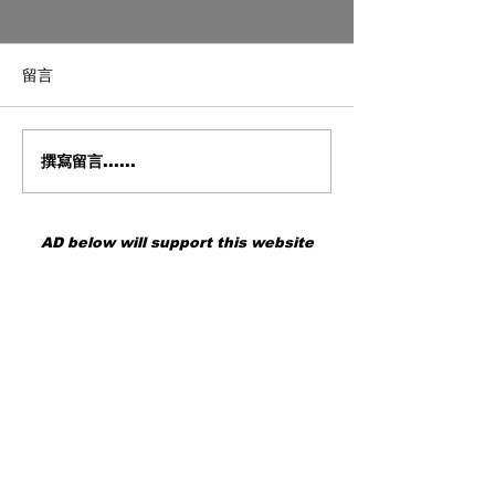
留言
撰寫留言......
Tourbox 的真正實力 從老
AstrHori 120m
舊 Kickstarter 到全新進化
鏡頭深度評測 |
最新 TourBox Elite Plus 我
倍率微距世界 
親自飛到日本重新認識
個性的重裝武器
AD below will support this website