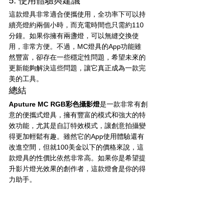
5. 使用體驗與建議
這款燈具非常適合便攜使用，全功率下可以持
續亮燈約兩個小時，而充電時間也只需約110
分鐘。如果你擁有兩盞燈，可以無縫交換使
用，非常方便。不過，MC燈具的App功能雖
然豐富，卻存在一些穩定性問題，希望未來的
更新能夠解決這些問題，讓它真正成為一款完
美的工具。
總結
Aputure MC RGB彩色攝影燈
是一款非常有創
意的便攜式燈具，擁有豐富的模式和強大的特
效功能，尤其是自訂特效模式，讓創意拍攝變
得更加輕鬆有趣。雖然它的App使用體驗還有
改進空間，但就100美金以下的價格來說，這
款燈具的性價比依然非常高。如果你是希望提
升影片燈光效果的創作者，這款燈會是你的得
力助手。