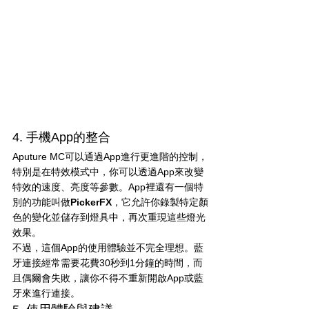
4. 手機App的整合
Aputure MC可以通過App進行更進階的控制，
特別是在特效模式中，你可以透過App來改變
特效的速度、亮度等參數。App裡還有一個特
別的功能叫做
PickerFX
，它允許你錄製特定顏
色的變化並儲存到燈具中，再次重現這些燈光
效果。
不過，這個App的使用體驗並不完全理想。藍
牙連接經常需要花費30秒到1分鐘的時間，而
且偶爾會失敗，讓你不得不重新開啟App或藍
牙來進行連接。