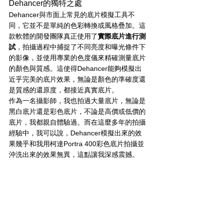
Dehancer的獨特之處
Dehancer與市面上常見的底片模擬工具不
同，它並不是單純的色彩轉換或風格疊加。這
款軟體的開發團隊真正使用了
實際底片進行測
試
，拍攝過程中捕捉了不同亮度和曝光條件下
的影像，並使用專業的色度儀來精確測量底片
的顏色與質感。這使得Dehancer能夠模擬出
近乎完美的底片效果，無論是顏色的準確度還
是質感的還原度，都接近真實底片。
作為一名攝影師，我也拍過大量底片，無論是
黑白底片還是彩色底片，不論是高價或低價的
底片，我都親自體驗過。而在這麼多年的拍攝
經驗中，我可以說，Dehancer模擬出來的效
果幾乎和我用柯達Portra 400彩色底片拍攝並
沖洗出來的效果無異，這點讓我深感震撼。