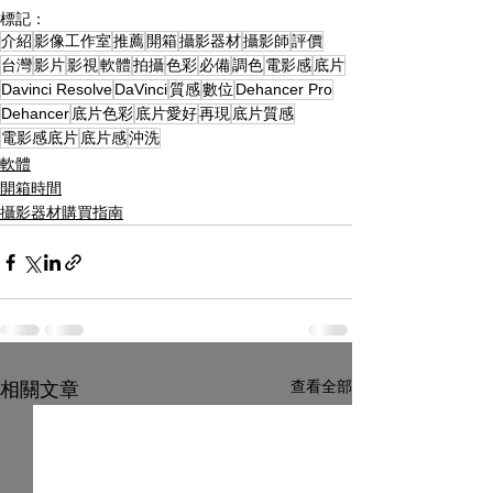
標記：
介紹
影像工作室
推薦
開箱
攝影器材
攝影師
評價
台灣
影片
影視
軟體
拍攝
色彩
必備
調色
電影感
底片
Davinci Resolve
DaVinci
質感
數位
Dehancer Pro
Dehancer
底片色彩
底片愛好
再現
底片質感
電影感底片
底片感
沖洗
軟體
開箱時間
攝影器材購買指南
查看全部
相關文章