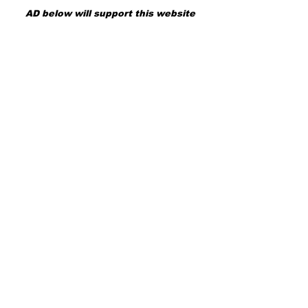
個性的重裝武器
械運鏡的創作極
AD below will support this website