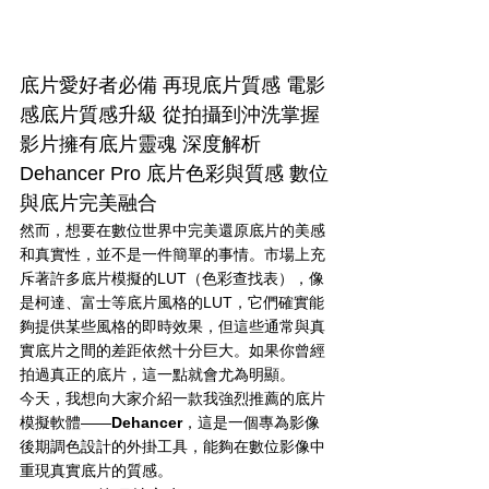
底片愛好者必備 再現底片質感 電影
感底片質感升級 從拍攝到沖洗掌握 
影片擁有底片靈魂 深度解析 
Dehancer Pro 底片色彩與質感 數位
與底片完美融合 
然而，想要在數位世界中完美還原底片的美感
和真實性，並不是一件簡單的事情。市場上充
斥著許多底片模擬的LUT（色彩查找表），像
是柯達、富士等底片風格的LUT，它們確實能
夠提供某些風格的即時效果，但這些通常與真
實底片之間的差距依然十分巨大。如果你曾經
拍過真正的底片，這一點就會尤為明顯。
今天，我想向大家介紹一款我強烈推薦的底片
模擬軟體——
Dehancer
，這是一個專為影像
後期調色設計的外掛工具，能夠在數位影像中
重現真實底片的質感。