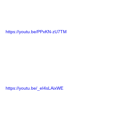
https://youtu.be/PPxKN-zU7TM
https://youtu.be/_eI4sLAixWE