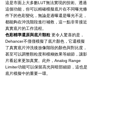
這是市面上大多數LUT無法實現的技術。透過
這個功能，你可以精確模擬底片在不同曝光條
件下的色彩變化，無論是過曝還是曝光不足，
都能夠在沖洗階段進行補救，這一點非常接近
真實底片的工作流程。
色彩精準還原與底片顆粒
 更令人驚喜的是，
Dehancer不僅僅模擬了底片顏色，它還模擬
了真實底片沖洗後放像階段的顏色與對比度，
甚至可以調整顆粒度和模糊效果等細節，讓影
片看起來更加真實。此外，Analog Range 
Limiter功能可以保留高光與暗部細節，這也是
底片模擬中的重要一環。