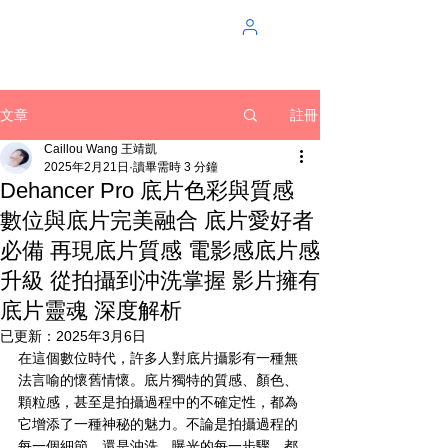
註冊
文章
Caillou Wang 王靖凱
2025年2月21日
讀畢需時 3 分鐘
Dehancer Pro 底片色彩與質感
數位與底片完美融合 底片愛好者
必備 再現底片質感 電影感底片感
升級 從拍攝到沖洗掌握 影片擁有
底片靈魂 深度解析
已更新：
2025年3月6日
在這個數位時代，許多人對底片攝影有一種無
法言喻的懷舊情懷。底片獨特的質感、顏色、
顆粒感，甚至是拍攝過程中的不確定性，都為
它增添了一種神秘的魅力。不論是拍攝過程的
每一個細節，還是沖洗、曝光的每一步驟，都