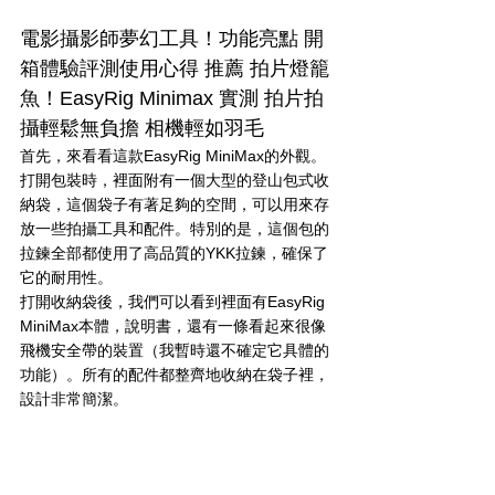
電影攝影師夢幻工具！功能亮點 開
箱體驗評測使用心得 推薦 拍片燈籠
魚！EasyRig Minimax 實測 拍片拍
攝輕鬆無負擔 相機輕如羽毛 
首先，來看看這款EasyRig MiniMax的外觀。
打開包裝時，裡面附有一個大型的登山包式收
納袋，這個袋子有著足夠的空間，可以用來存
放一些拍攝工具和配件。特別的是，這個包的
拉鍊全部都使用了高品質的YKK拉鍊，確保了
它的耐用性。
打開收納袋後，我們可以看到裡面有EasyRig 
MiniMax本體，說明書，還有一條看起來很像
飛機安全帶的裝置（我暫時還不確定它具體的
功能）。所有的配件都整齊地收納在袋子裡，
設計非常簡潔。