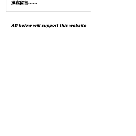
撰寫留言......
Tourbox 的真正實力 從老
AstrHori 120m
舊 Kickstarter 到全新進化
鏡頭深度評測 |
最新 TourBox Elite Plus 我
倍率微距世界 
親自飛到日本重新認識
個性的重裝武器
AD below will support this website