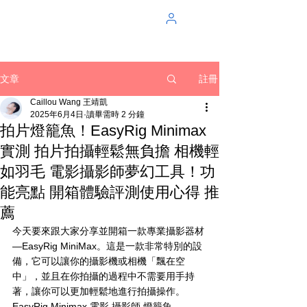
註冊
文章
Caillou Wang 王靖凱
2025年6月4日
讀畢需時 2 分鐘
拍片燈籠魚！EasyRig Minimax
實測 拍片拍攝輕鬆無負擔 相機輕
如羽毛 電影攝影師夢幻工具！功
能亮點 開箱體驗評測使用心得 推
薦
今天要來跟大家分享並開箱一款專業攝影器材
—EasyRig MiniMax。這是一款非常特別的設
備，它可以讓你的攝影機或相機「飄在空
中」，並且在你拍攝的過程中不需要用手持
著，讓你可以更加輕鬆地進行拍攝操作。
EasyRig Minimax 電影 攝影師 燈籠魚