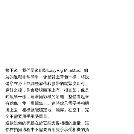
接下來，我們要來組裝EasyRig MiniMax。組
裝的過程非常簡單，像是背上背包一樣，將設
備穿在身上並調整肩帶和腰帶的鬆緊度即可。
穿好之後，你會發現頭頂上有一根支架，像是
釣魚竿一樣，連著攝影機的吊繩，整體看起來
有點像一隻「燈籠魚」。這時你只需要將相機
掛上去，相機就能穩定地「漂浮」在空中，完
全不需要用手承受重量。
這款設備的亮點在於它能支撐相機的重量，讓
你在拍攝過程中不需要再用雙手承受相機的負