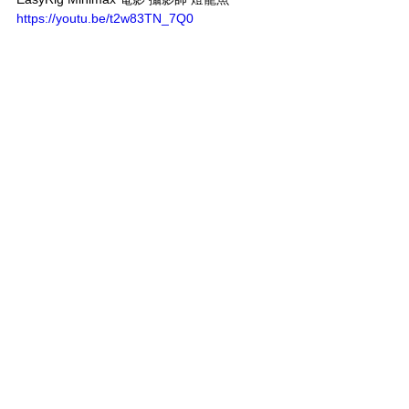
https://youtu.be/t2w83TN_7Q0