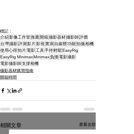
標記：
介紹
影像工作室
推薦
開箱
攝影器材
攝影師
評價
台灣
攝影
評測
影片
影視
實測
自媒體
功能
拍攝
相機
使用心得
拍片
電影
工具
手持
輕鬆
EasyRig
EasyRig Minimax
Minimax
負擔
電影攝影
電影攝影師
支撐相機
攝影器材購買指南
開箱時間
查看全部
相關文章