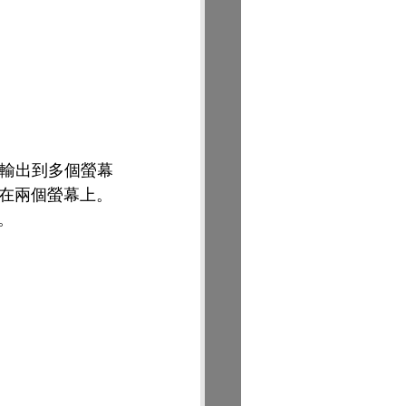
訊號輸出到多個螢幕
在兩個螢幕上。
  