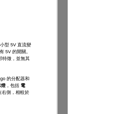
型 5V 直流變
 5V 的開關。
部特徵，並無其
go 的分配器和
示燈
，包括 
電
在右側，相較於