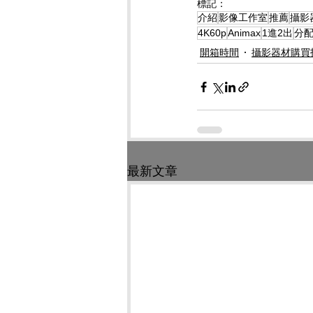
標記：
介紹
影像工作室
推薦
攝影
4K60p
Animax
1進2出
分
開箱時間
攝影器材購買
最新文章