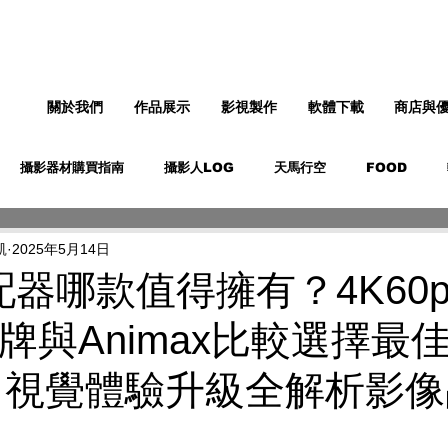
關於我們
作品展示
影視製作
軟體下載
商店與
攝影器材購買指南
攝影人LOG
天馬行空
FOOD
凱
2025年5月14日
配器哪款值得擁有？4K60p
雜牌與Animax比較選擇最
 視覺體驗升級全解析影
1