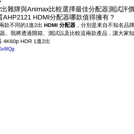
 1進2出雜牌與Animax比較選擇最佳分配器測試評
HP2121 HDMI分配器哪款值得擁有？
款不同的1進2出 
HDMI 分配器
，分別是來自不知名品
配器。我將透過開箱、測試以及比較這兩款產品，讓大家
4K60p HDR 1進2出
7Gv9lQg