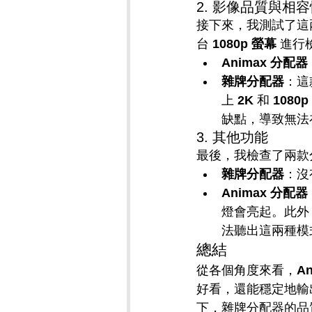
2. 影像品質與相
接下來，我測試了這
台 
1080p 螢幕
 進行
Animax 分配器
雜牌分配器
：這
上 
2K
 和 
1080p
缺點，導致無法
3. 其他功能
最後，我檢查了兩款
雜牌分配器
：沒
Animax 分配器
燈會亮起。此外
法聽出這兩種模
總結
從各個角度來看，
An
好看，還能穩定地輸
下，雜牌分配器的品