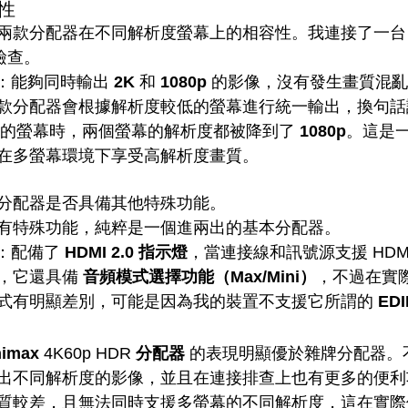
容性
兩款分配器在不同解析度螢幕上的相容性。我連接了一台
檢查。
：能夠同時輸出 
2K
 和 
1080p
 的影像，沒有發生畫質混
款分配器會根據解析度較低的螢幕進行統一輸出，換句話
 的螢幕時，兩個螢幕的解析度都被降到了 
1080p
。這是
在多螢幕環境下享受高解析度畫質。
分配器是否具備其他特殊功能。
有特殊功能，純粹是一個進兩出的基本分配器。
：配備了 
HDMI 2.0 指示燈
，當連接線和訊號源支援 HDMI
，它還具備 
音頻模式選擇功能（Max/Mini）
，不過在實
式有明顯差別，可能是因為我的裝置不支援它所謂的 
ED
imax 
4K60p HDR 
分配器
 的表現明顯優於雜牌分配器。
出不同解析度的影像，並且在連接排查上也有更多的便利
質較差，且無法同時支援多螢幕的不同解析度，這在實際