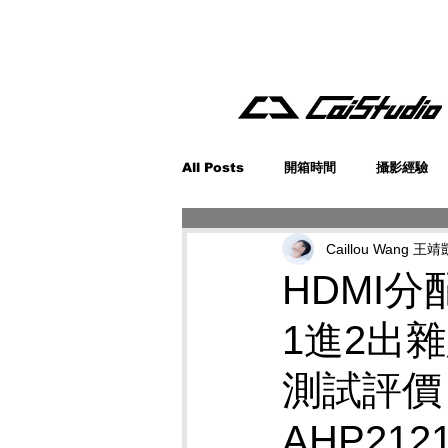
All Posts
開箱時間
攝影經驗
Caillou Wang 王靖
HDMI分
1進2出
測試評價
AHP212