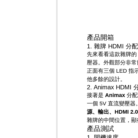
產品開箱
1. 雜牌 HDMI 分
先來看看這款雜牌的 
壓器。外觀部分非常
正面有三個 LED 指
他多餘的設計。
2. Animax HDMI
接著是 
Animax
 分
一個 5V 直流變壓
源、輸出、HDMI 2
雜牌的中間位置，顯
產品測試
1. 開機速度