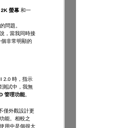
 
2K 螢幕
 和一
亂的問題。
說，當我同時接
一個非常明顯的
 2.0 時，指示
際測試中，我無
ID 管理功能
。
不僅外觀設計更
功能。相較之
使用中是個很大