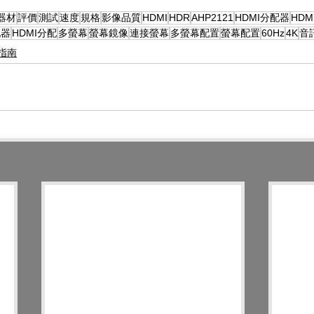
器材
評價
測試
速度
規格
影像品質
HDMI
HDR
AHP2121
HDMI分配器
HDMI
配器
HDMI分配
多螢幕
螢幕鏡像
連接螢幕
多螢幕配置
螢幕配置
60Hz
4K
音
指南