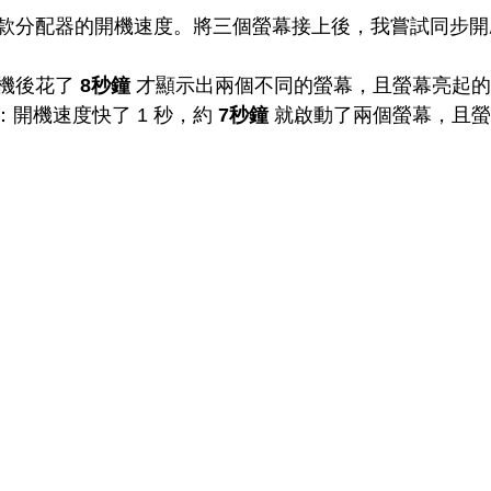
款分配器的開機速度。將三個螢幕接上後，我嘗試同步開
機後花了 
8秒鐘
 才顯示出兩個不同的螢幕，且螢幕亮起
：開機速度快了 1 秒，約 
7秒鐘
 就啟動了兩個螢幕，且