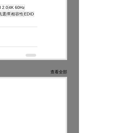
 2.0
4K 60Hz
訊選擇
相容性
EDID
查看全部