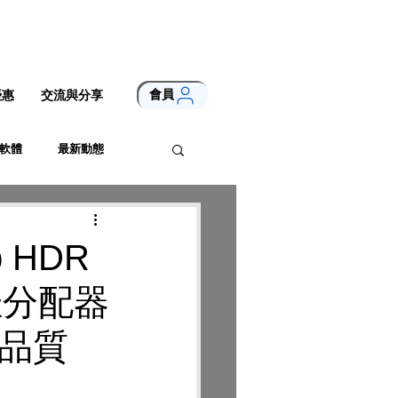
會員
優惠
交流與分享
軟體
最新動態
 HDR
佳分配器
像品質