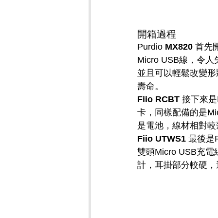
開箱過程
Purdio 
MX820
 首先
Micro USB線
並且可以輕鬆改變形狀
壽命。
Fiio RCBT
 接下來是
卡，同樣配備的是Mi
是電池，線材相對較
Fiio UTWS1
 最後是
雙頭Micro US
計，耳掛部分較硬，