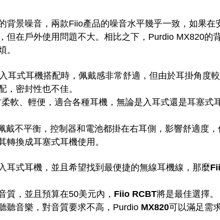
的背景噪音，兩款Fiio產品的噪音水平幾乎一致，如果在
但在戶外使用問題不大。相比之下，Purdio MX820
煩。
 與入耳式耳機搭配時，佩戴感非常舒適，但由於耳掛角度
配，密封性也不佳。
線材柔軟、輕便，適合各種耳機，無論是入耳式還是耳塞式
: 佩戴不平衡，控制器和電池都掛在右耳側，影響舒適度
其轉換成耳塞式耳機使用。
入耳式耳機，並且希望找到最便捷的無線耳機線，那麼
Fi
音質，並且預算在50美元內，
Fiio RCBT
將是最佳選擇。
聽音樂，對音質要求不高，Purdio 
MX820
可以滿足需