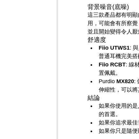
背景噪音(底噪)
這三款產品都有明顯
用，可能會有所察覺，
並且開始變得令人厭
舒適度
Fiio UTWS1
:
普通耳機完美搭
Fiio RCBT
: 
置佩戴。
Purdio 
MX820
伸縮性，可以將
結論
如果你使用的是
的首選。
如果你追求最佳
如果你只是隨便聽