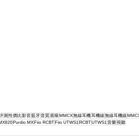
評測
性價比
影音
藍牙
音質
底噪
MMCX
無線耳機
耳機線
無線耳機線
MMC
 MX820
Purdio MX
Fiio RCBT
Fiio UTWS1
RCBT
UTWS1
音樂
視聽