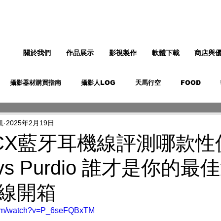
關於我們
作品展示
影視製作
軟體下載
商店與
攝影器材購買指南
攝影人LOG
天馬行空
FOOD
凱
2025年2月19日
CX藍牙耳機線評測哪款性
 vs Purdio 誰才是你的
線開箱
.com/watch?v=P_6seFQBxTM