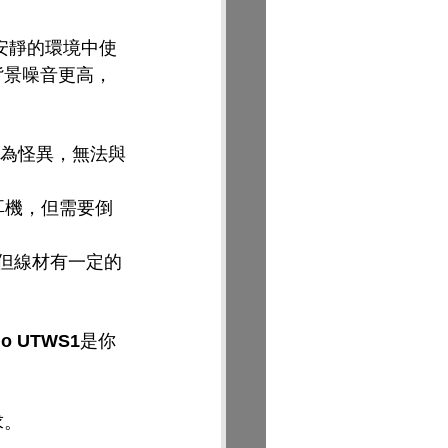
安靜的環境中使
的背景噪音更高，
較為怪異，無法與
耳機，但需要倒
，但線材有一定的
io UTWS1
是你
求。