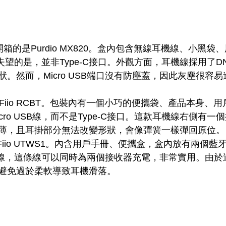
開箱的是Purdio MX820。盒內包含無線耳機線、小黑
，令人失望的是，並非Type-C接口。外觀方面，耳機線採用了
。然而，Micro USB端口沒有防塵蓋，因此灰塵很容
Fiio RCBT。包裝內有一個小巧的便攜袋、產品本身、
cro USB線，而不是Type-C接口。這款耳機線右側有
薄，且耳掛部分無法改變形狀，會像彈簧一樣彈回原位。
Fiio UTWS1。內含用戶手冊、便攜盒，盒內放有兩個
B充電線，這條線可以同時為兩個接收器充電，非常實用。由
避免過於柔軟導致耳機滑落。