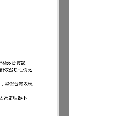
求極致音質體
們依然是性價比
機，整體音質表現
是因為處理器不