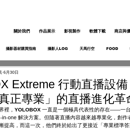
關於我們
作品展示
影視製作
軟體下載
商店與
攝影器材購買指南
攝影人LOG
天馬行空
FOOD
凱
6月30日
OX Extreme 行動直播設
真正專業」的直播進化革
界裡，
YOLOBOX
 一直是一個極具代表性的存在——一
ll-in-one 解決方案。但隨著直播內容越來越專業化，創
漸提高，而這一次，他們終於給出了更接近「專業標準答