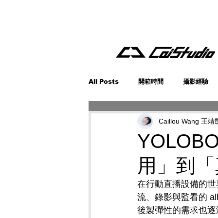
All Posts
開箱時間
攝影經驗
Caillou Wang 王靖
YOLOB
用」到「
在行動直播設備的世
流、錄影與監看的 a
後製彈性的需求也逐