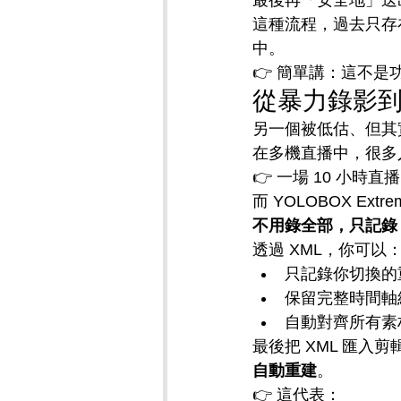
最後再「安全地」送
這種流程，過去只存
中。
👉 簡單講：這不是
從暴力錄影到
另一個被低估、但其
在多機直播中，很多
👉 一場 10 小時直
而 YOLOBOX Ext
不用錄全部，只記錄
透過 XML，你可以
只記錄你切換的
保留完整時間軸
自動對齊所有素
最後把 XML 匯入剪輯軟
自動重建
。
👉 這代表：