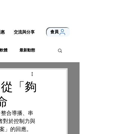
會員
優惠
交流與分享
軟體
最新動態
備 從「夠
命
台整合導播、串
作者對於控制力與
案」的回應。