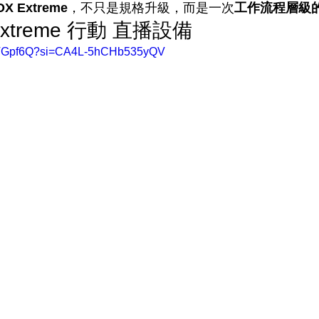
X Extreme
，不只是規格升級，而是一次
工作流程層級
Extreme 行動 直播設備
njVGpf6Q?si=CA4L-5hCHb535yQV