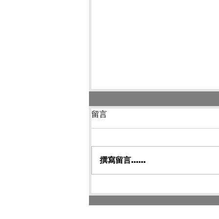
留言
撰寫留言......
王靖凱攝影服務 品牌攝影服
務的提升之道 台北攝影師 影
片製作 開影像工作室 Cai
Image Studio