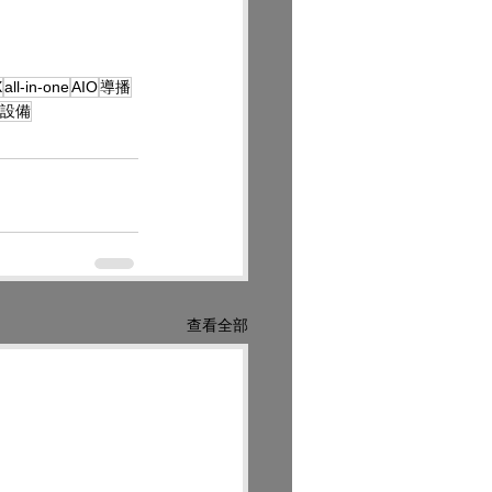
X
all-in-one
AIO
導播
設備
查看全部