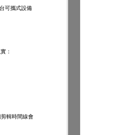
台可攜式設備
現實：
），整個剪輯時間線會