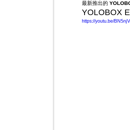
最新推出的 
YOLOBO
YOLOBOX 
https://youtu.be/BN5