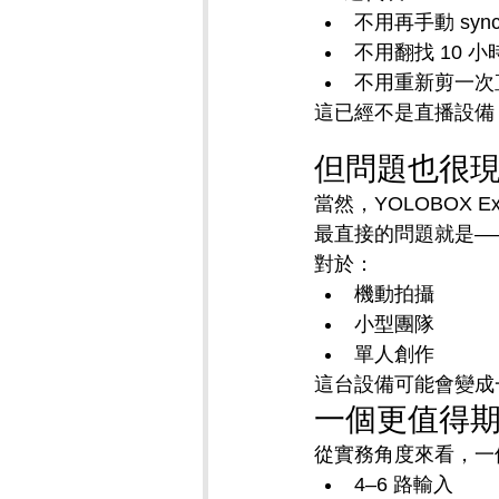
不用再手動 syn
不用翻找 10 
不用重新剪一次
這已經不是直播設備
但問題也很
當然，YOLOBOX E
最直接的問題就是—
對於：
機動拍攝
小型團隊
單人創作
這台設備可能會變成
一個更值得
從實務角度來看，一
4–6 路輸入