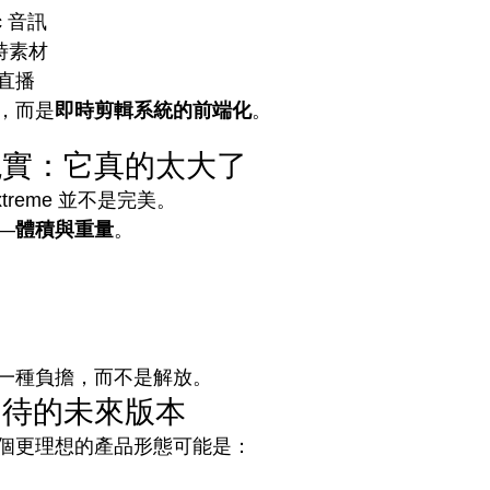
c 音訊
小時素材
直播
，而是
即時剪輯系統的前端化
。
現實：它真的太大了
xtreme 並不是完美。
—
體積與重量
。
一種負擔，而不是解放。
期待的未來版本
個更理想的產品形態可能是：