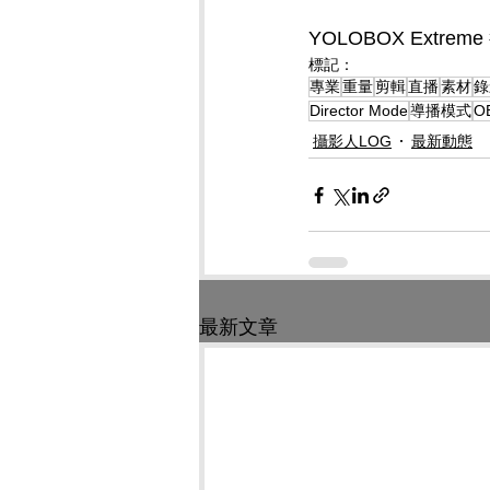
YOLOBOX Extre
標記：
專業
重量
剪輯
直播
素材
錄
Director Mode
導播模式
OB
攝影人LOG
最新動態
最新文章