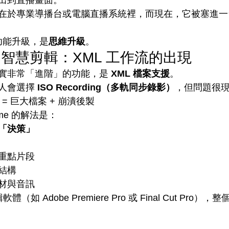
出到直播畫面。
在於專業導播台或電腦直播系統裡，而現在，它被塞進一
功能升級，是
思維升級
。
智慧剪輯：XML 工作流的出現
實非常「進階」的功能，是 
XML 檔案支援
。
人會選擇 
ISO Recording（多軌同步錄影）
，但問題很
播 = 巨大檔案 + 崩潰後製
reme 的解法是：
「決策」
：
重點片段
結構
材與音訊
體（如 Adobe Premiere Pro 或 Final Cut Pro