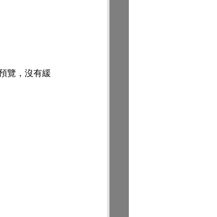
。
預覽，沒有緩