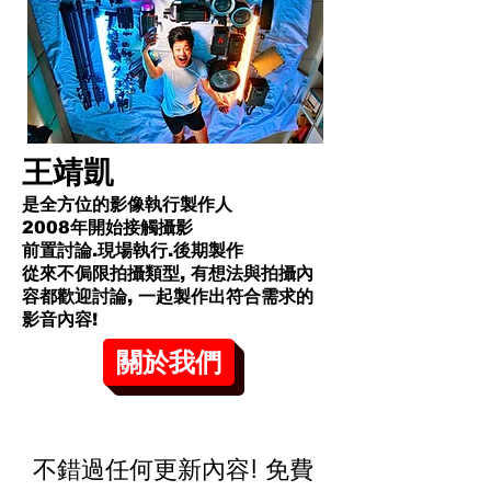
王靖凱
是全方位的影像執行製作人
2008年開始接觸攝影
前置討論.現場執行.後期製作
從來不侷限拍攝類型, 有想法與拍攝內
容都歡迎討論, 一起製作出符合需求的
影音內容!​
關於我們
不錯過任何更新內容! 免費