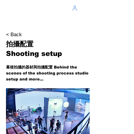
< Back
拍攝配置
Shooting setup
幕後拍攝的器材與拍攝配置 Behind the
scenes of the shooting process studio
setup and more...