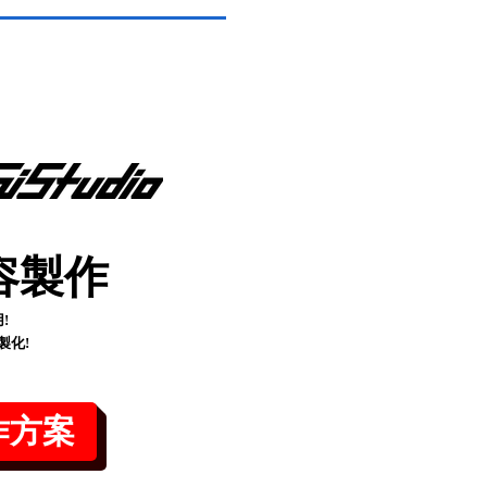
容製作
!
製化!
作方案