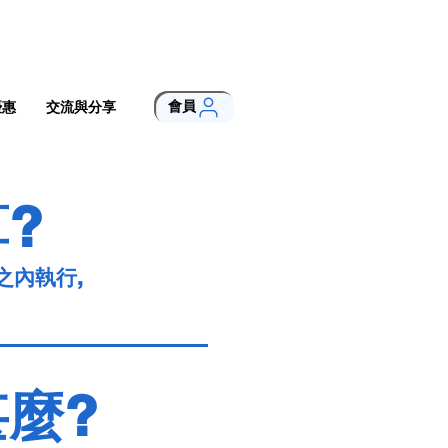
會員
優惠
交流與分享
?
之內執行,
麼?