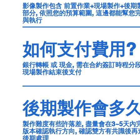
影像製作包含 前置作業+現場製作+後期
部分, 依照您的預算範圍, 這邊都能幫您
與執行
如何支付費用?
銀行轉帳 或 現金, 需在合約簽訂時程分段
現場製作結束後支付
後期製作會多久
製作難度有些許落差, 盡量會在3~5天內
版本確認執行方向, 確認雙方有共識後再
後期處理