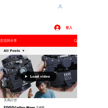
登入
交流與分享
All Posts
All Posts
開箱時間
攝影經驗
Load video
攝影器材購買
指南
攝影人LOG
天馬行空
FOOD
Caillou Wang 王靖凱