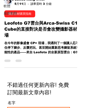
5月11日
讀畢需時 3 分鐘
軟體
最新動態
攝影器材購買指南
Leofoto G7雲台與Arca-Swiss C1
Cube的直接對決是否會改變攝影器材市
場
在今年的影像盛會 CP+ 現場，我遇到了一個讓人忍不
住停下腳步、反覆把玩、甚至開始重新思考腳架系統可
能性的產品——來自 Leofoto 的全新原型雲台：G7。
這不是一個普通的新品發表，而是一個幾乎「直接對標
頂級神作」的野心之作。 幾乎複製經典？G7 與 Arca-
Swiss C1 Cube 的正面對決 當你第一眼看到 G7，很
難不聯想到傳奇級的 Arca-Swiss C1 Cube ——那顆
被無數商業攝影師、建築攝影師視為夢幻工具的齒輪雲
台。 C1 之所以封神，不只是因為價格高昂，而是它那
不錯過任何更新內容! 免費
種「像坦克一樣」的結構強度，以及極致精密的齒輪控
制手感。 而 G7 的出現，幾乎是在說： 「如果我們用
訂閱最新文章內容
!
同樣的設計語言、同樣的材料工藝，但把價格打下來，
會發生什麼事？」 Leofoto G7 vs Arca C1 Cube
名字
從外觀、比例、機構配置，到整體操作邏輯——G7 幾
乎完全站在 C1 的影子之中。但這並不是單純的模仿，