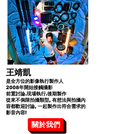
王靖凱
是全方位的影像執行製作人
2008年開始接觸攝影
前置討論.現場執行.後期製作
從來不侷限拍攝類型, 有想法與拍攝內
容都歡迎討論, 一起製作出符合需求的
影音內容!​
關於我們