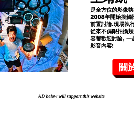
是全方位的影像執
2008年開始接觸
前置討論.現場執
從來不侷限拍攝類
容都歡迎討論, 
影音內容!​
關
AD below will support this website