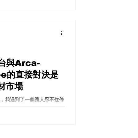
之一，特別是在電影製作與專
夠精準又快速的光源分析能
到 C800、C7000、以及
自然浮現： 這三台到底差在
場分級？ Sekonic
0 vs C7000：硬體一樣，靈魂不
到一個非常關鍵的答案： 👉
0 在硬體上幾乎是相同的。👉 真
台與Arca-
」。 這意味著什麼？
Cube的直接對決是
強的硬體」，而是被設計成更偏向
邏輯與數據輸出，更貼近實驗
材市場
。 換句話說，如果你是： 電
指導（DP） 影像內容創作者
現場，我遇到了一個讓人忍不住停
你需要的功能。 它的光譜分析、
始重新思考腳架系統可能性的
的全新原型雲台：G7。 這不是一
個幾乎「直接對標頂級神作」
 與 Arca-Swiss C1
一眼看到 G7，很難不聯想到傳