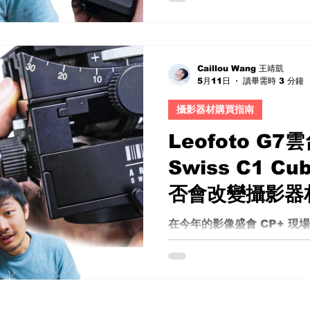
說是影像產業中的標準配置
業燈光控場中，它提供了足
力。 但當我站在展場，同時看
C4000 擺在一起時，問題
Caillou Wang 王靖凱
5月11日
讀畢需時 3 分鐘
哪？升級有意義嗎？還是只是市
C800 vs C7000 C80
攝影器材購買指南
同 我直接詢問現場人員，得
Sekonic C800 C700
Leofoto G7雲
正的差異，在於「軟體與韌體
Swiss C1 
C7000 並不是一台「更
工業用途的版本。它的軟體
否會改變攝影器
室、製造業、色彩品管等環境
影燈光師（Gaffer） 攝影
在今年的影像盛會 CP+ 
👉 C800 已經給你全部
下腳步、反覆把玩、甚至開
CRI
產品——來自 Leofoto 
個普通的新品發表，而是一
的野心之作。 幾乎複製經典？G7
Cube 的正面對決 當你第