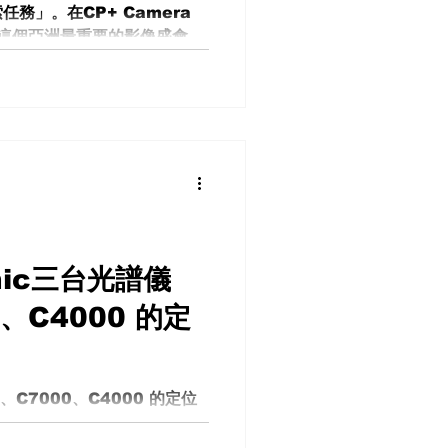
務」。在CP+ Camera
「講究」，從「性價比」走向
Show這個亞洲最重要的影像盛會之
反差：巨大外型 × 輕量手感
是真正走進品牌、走進人、走
直觀的感受非常矛盾
。 在展場，不只是看產品，
場，我遇到了來自台灣品牌
起一般逛展的節奏，他直接帶著
幕後視角」的產品講解。 這
你自己去看，而是品牌帶你看
 他不只是介紹現有產品，還
理念 正在開發中的燈光設備方
進的產品線 這種交流，比任何
nic三台光譜儀
展 直接上手：7Artisans
是，他直接借我幾顆鏡頭現場
0、C4000 的定
ans的探針鏡頭（Probe
是創作者的秘密武器： 極端近
入一般鏡頭無法到達的空間 另
線，兩
C7000、C4000 的定位
像創作者、燈光師或攝影師，
 C800。這台設備幾乎可以