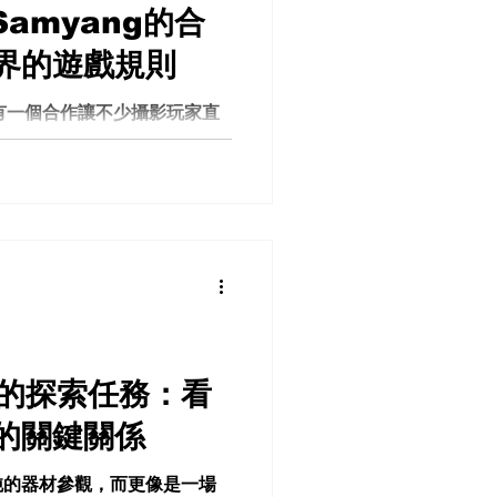
與Samyang的合
界的遊戲規則
有一個合作讓不少攝影玩家直
藝殿堂的Schneider
品牌Samyang Optics，
這並不是單純的聯名，而是一
實驗，把過去只存在於高端商
試圖導入到更親民、可及的鏡
amyang 鏡頭 從中畫幅王
 Schneider，你很難不
長期以來，他們為Phase
鏡頭，這些鏡頭通常價格高
業廣告、時尚大片與藝術級影
展的探索任務：看
在」的光學哲學，講究解析
的關鍵關係
限平衡。 而這次的關鍵，在
帶入 Samyang 的產品
純的器材參觀，而更像是一場
純畫質提升，而是整個設計邏