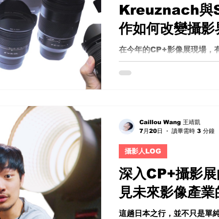
Kreuznach
作如何改變攝影
在今年的CP+影像展現場，
接停下腳步——來自德國光學工
Kreuznach，攜手韓國鏡頭
共同打造一系列全新鏡頭。
場關於「頂級光學下放」的
業攝影領域的技術與理念，
頭系統中。 Schneider S
Caillou Wang 王靖凱
7月20日
讀畢需時 3 分鐘
者，到普及市場的降維打擊 提到
聯想到它在專業領域的地位。
攝影人LOG
One等中畫幅系統提供頂級
昂、定位極端精準，專為商
深入CP+攝影
像而生。那種「為極致而存
見未來影像產業
力、色彩還原與像差控制的極
於——這樣的光學思維，開始被
這趟日本之行，並不只是單
線。 這意味著什麼？不是單