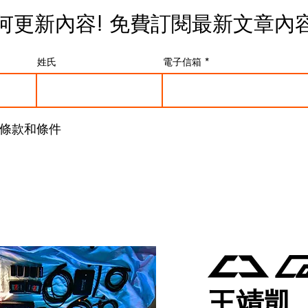
奇級的 Arca-Swiss C1
何更新內容! 免費
訂閱最新文章內
師、建築攝影師視為夢幻工具
神，不只是因為價格高昂，
姓氏
電子信箱
結構強度，以及極致精密的齒輪
現，幾乎是在說： 「如果我
材料工藝，但把價格打下來，會
G7 vs Arca C1 Cu
條款和條件
體操作邏輯——G7 幾乎完全
不是單純的模仿，而是一種
擔的價格，打開高端齒輪雲台
制的哲學分歧 真正拉開差距
王靖凱