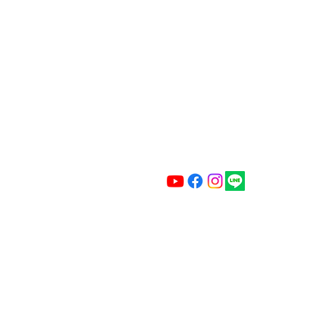
合作電子郵件:
caiimagestudio@gmail.com
地址 新北市汐止區新興路90號 (預
營業時間 24H 預約制