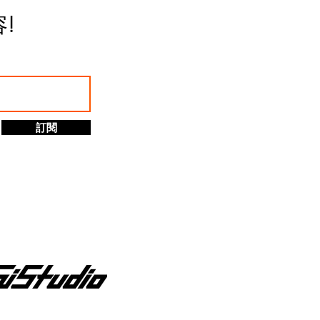
 Cube ——那顆被無數商業攝影
容
!
的齒輪雲台。 C1 之所以封
而是它那種「像坦克一樣」的
控制手感。 而 G7 的出
們用同樣的設計語言、同樣的
發生什麼事？」 Leofoto
be 從外觀、比例、機構配置，到整
訂閱
站在 C1 的影子之中。但這並
非常直接的市場策略：用可負
的門檻。 關鍵差異：Pan 控
的，是水平旋轉（Pan）