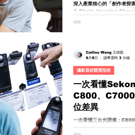
深入產業核心的「創作者探索任
輯的轉變：從「夠用」走向
& Photo Imaging 
「風格與品質並存」。 第一眼
一，我不只是走馬看花，而
實際上手這系列鏡頭時，最
進那些還沒被市場看見的未來
而是遇見「關係」 這次在現
SunPower的負責人。比
我深入他們的展區，甚至是「
Caillou Wang 王靖凱
種體驗其實很少見——不是
6月8日
讀畢需時 3 分鐘
他們「想讓你看到的未來」。
分享了： 最新一代濾鏡設計
攝影器材購買指南
向 未來即將在台灣代理與引
一次看懂Seko
規格表都更有價值。 CP+攝影
探針鏡與創作可能 更有趣的
C800、C700
試拍，其中包括來自7Artis
Lens）。 這類鏡頭本來就
位差異
距離拍攝 獨特透視感 能進
一顆同品牌鏡頭則走實用路
一次看懂三台光譜儀：C800、
差異 先說結論，如果你是影
你很可能已經聽過甚至使用過