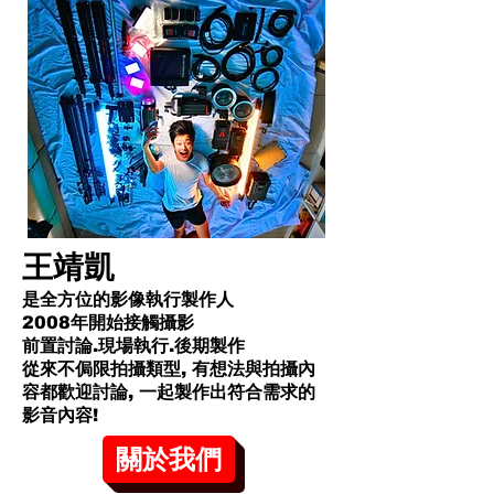
王靖凱
是全方位的影像執行製作人
2008年開始接觸攝影
前置討論.現場執行.後期製作
從來不侷限拍攝類型, 有想法與拍攝內
容都歡迎討論, 一起製作出符合需求的
影音內容!​
關於我們