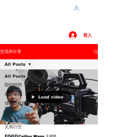
登入
交流與分享
All Posts
All Posts
開箱時間
攝影經驗
Load video
攝影器材購買
指南
攝影人LOG
天馬行空
FOOD
Caillou Wang 王靖凱