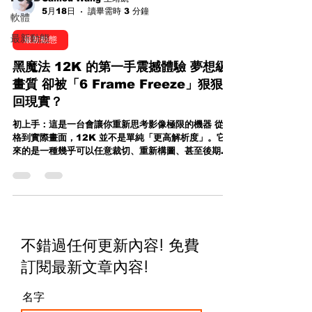
5月18日
讀畢需時 3 分鐘
軟體
最新動態
最新動態
黑魔法 12K 的第一手震撼體驗 夢想級
畫質 卻被「6 Frame Freeze」狠狠拉
回現實？
初上手：這是一台會讓你重新思考影像極限的機器 從規
格到實際畫面，12K 並不是單純「更高解析度」。它帶
來的是一種幾乎可以任意裁切、重新構圖、甚至後期再
創作的自由。在理想狀況下，這台機器就是為了未來而
生—— 超高解析素材可做多機位輸出 高階商業、廣告、
VFX製作直接受益 後期彈性幾乎無上限 這些都是真
的，而且在現場短短幾分鐘的觀察中，你就能感受到它
的潛力。但問題是—— 現實一拳打醒：每一段錄影前的
「6 Frame Freeze」 在最新 Firmware 10.0 版本
不錯過任何更新內容! 免費
下，我很快就發現一個讓人完全無法忽視的問題。每一
次按下錄影鍵的那一瞬間，事情沒有「立即開始」。而
訂閱最新文章內容
!
是： 👉 先卡住👉 出現約 6 frame 的 freeze 畫面👉
然後才真正開始錄影 更關鍵的是——這不是特定設定才
名字
會出現的問題。我測試了幾乎所有解析度： 12K 9K
8K 4K 結果完全一樣。每一條 clip 的開頭，都被強制