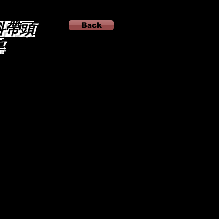
科帶頭
Back
導