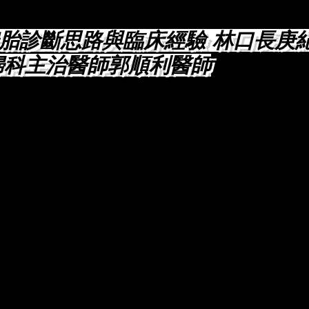
胎診斷思路與臨床經驗 林口長庚
婦科主治醫師郭順利醫師