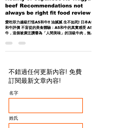
Reality of Japanese A5 Wagyu
beef Recommendations not
always be right fit food review
愛吃菲力越級打怪A5和牛!! 油膩膩 生不如死! 日本A5
和牛評價 不盲從的美食體驗：A5和牛的真實感受 A5和
牛，這個被廣泛讚譽為「人間美味」的頂級牛肉，無論
是在高檔餐廳或是居家烹飪，都象徵著奢華與美味。然
而，這次我親自體驗後，卻有了不同的看法。或許和牛
對某些人來說確實是...
不錯過任何更新內容! 免費
訂閱最新文章內容
!
名字
姓氏