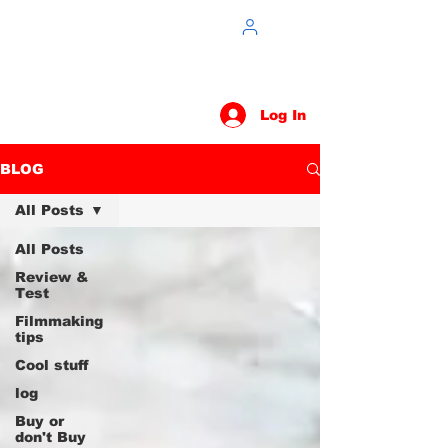
Log In
BLOG
All Posts
All Posts
Review &
Test
Filmmaking
tips
Cool stuff
log
Buy or
don't Buy