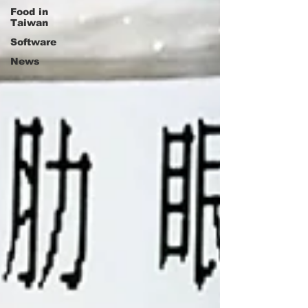
Food in
Taiwan
Software
News