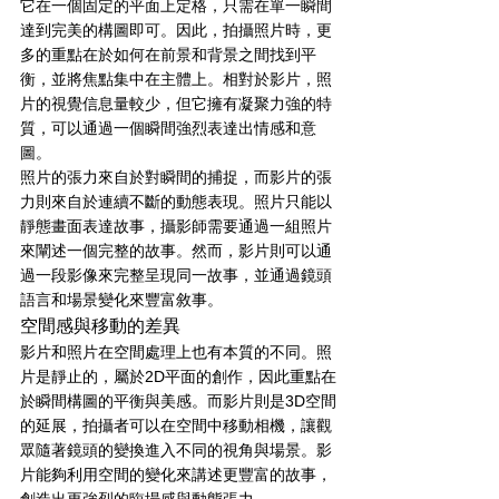
它在一個固定的平面上定格，只需在單一瞬間
達到完美的構圖即可。因此，拍攝照片時，更
多的重點在於如何在前景和背景之間找到平
衡，並將焦點集中在主體上。相對於影片，照
片的視覺信息量較少，但它擁有凝聚力強的特
質，可以通過一個瞬間強烈表達出情感和意
圖。
照片的張力來自於對瞬間的捕捉，而影片的張
力則來自於連續不斷的動態表現。照片只能以
靜態畫面表達故事，攝影師需要通過一組照片
來闡述一個完整的故事。然而，影片則可以通
過一段影像來完整呈現同一故事，並通過鏡頭
語言和場景變化來豐富敘事。
空間感與移動的差異
影片和照片在空間處理上也有本質的不同。照
片是靜止的，屬於2D平面的創作，因此重點在
於瞬間構圖的平衡與美感。而影片則是3D空間
的延展，拍攝者可以在空間中移動相機，讓觀
眾隨著鏡頭的變換進入不同的視角與場景。影
片能夠利用空間的變化來講述更豐富的故事，