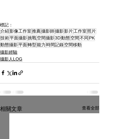
標記：
介紹
影像工作室
推薦
攝影師
攝影
影片
工作室
照片
技術
平面攝影
挑戰
空間攝影
3D
動態
空間
不同
PK
動態攝影
平面
轉型
能力
時間記錄
空間移動
攝影經驗
攝影人LOG
查看全部
相關文章