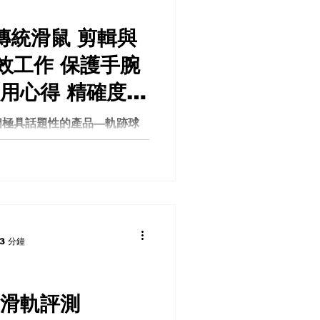
 傳統滑鼠 剪輯與
效工作 保護手腕
用心得 精確度與
優缺點 清潔與滾
個極具話題性的產品—軌跡球
過人之處？經過一段時間的使
我再也回不去了?
我對滑鼠的看法，甚至讓我覺
們一起來探討這款滑鼠的優缺
入手。軌跡球滑鼠 剪輯 人體
3 分鐘
電動滑軌評測