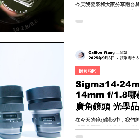
大感光元件 高階
今天我要來和大家分享兩台
Sony RX100 Mark V 和 
能操控感 便攜畫
台相機都有 1 吋感光元件，並且
小相機光學 深入
光圈，這使得它們在拍照時
合在低光環境下拍攝。同時
影？推薦
取景器（EVF），這對於拍
助。 一吋口袋機 大光圈 推薦!
Caillou Wang 王靖凱
RX100 Mark V vs Can
2025年9月3日
讀畢需時 3
你？ 大光圈大感光元件 高階
開箱時間
攜畫質兼具 口袋相機優缺點 
是錄影？推薦 為什麼選擇這
Sigma14-24mm
為什麼不選擇 Sony RX10
14mm f/1.
號？原因很簡單，RX100 Ma
後一台擁有超大光圈變焦鏡頭的
廣角鏡頭 光學品
VI 開始，焦段變長，但光
較兩台口袋型、擁有大光圈的
選擇困難？ 詳細
在今天的鏡頭對比中，我們將
Mark
超廣角鏡頭—14-24mm f/2
評測 推薦
頭都屬於攝影師所青睞的高