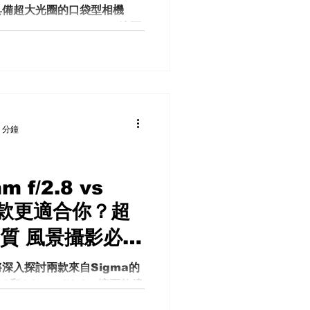
口袋相機 評比性
具備超大光圈的口袋型相機
Canon G5X Mark II。這兩
質兼具 優缺點
具備 1.8 到 2.8 的超大
解析 拍照還是錄
能夠捕捉到更多光線，非常適
，它們也都配備了出色的電子
攝時進行精準構圖非常有幫
! 一吋口袋機對決!Sony
on G5X Mark II 哪款更適合
 分鐘
口袋相機 評比性能操控感 便
小相機光學 深入解析 拍照還
兩台相機？ 很多人可能會問，
 f/2.8 vs
0 系列中更新的 678910 型
8哪款更適合你？超
rk V 是 RX100 系列中最
相機。從 RX100 Mark
質 風景攝影必備
圈卻變小了。這次我的目標是比
相機，因而選擇了 RX100
比較 優缺點探討
深入探討兩款來自Sigma的
.8和14mm f/1.8。這兩款鏡
端廣角鏡頭類別，特別適合風