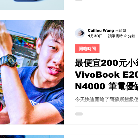
至專業後期調色的創作者來
是規格，而是完整工作流程（W
篇文章不討論品牌信仰，也
際拍攝、檔案品質、後期製
Caillou Wang 王靖凱
程角度，深入分析 GoPro MAX
1月30日
讀畢需時 2 分鐘
真實差異。 GoPro MAX 2 v
開箱時間
者最在意的核心：畫質不是解
為 8K 就等於高畫質。 事
最便宜200元小
數量，而真正決定畫面品質
訊。 如果你希望拍攝高品質 
VivoBook E
的 Bitrate（位元率）。
N4000 筆電
面中的資訊量就越龐大。 天
人物皮膚細節、陰影過渡、
箱！性價比之王
今天快速開箱了阿蘇斯超級便
料儲存。 如果 Bitrate
角是VivoBook E203
價筆電也有高效
比較大的馬
少關注。接下來，就讓我們
底有多划算？
小筆電吧。ASUS VivoBoo
比 首先，開箱內容相當簡單
保固卡、使用手冊以及一張