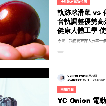
攝影器材購買指南
軌跡球滑鼠 vs
音軌調整優勢高
健康人體工學 使
便利性 省空間 
今天，我們要來深入分享一
滑鼠。這款滑鼠究竟有什麼
輪問題 為什麼
用後，我發現它不僅改變了
推薦 評價
得回不去傳統滑鼠了。讓我
點，並且看看它是否真的值得
工學 護手腕...
Caillou Wang 王靖凱
2025年9月19日
讀畢需時 
開箱時間
YC Onion 