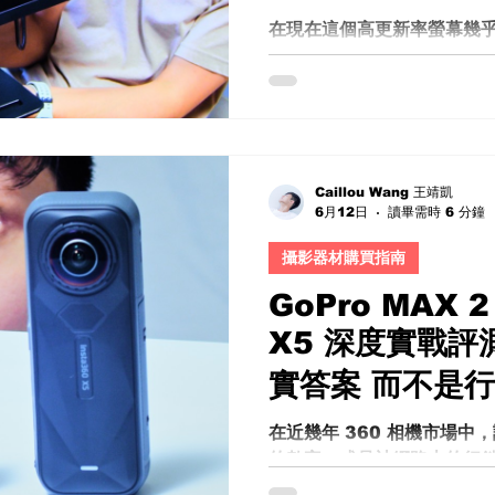
MP273 E14A
產品照，需要什麼？ 專業攝
在現在這個高更新率螢幕幾
輪廓光） 場景設計 後期修圖 
買螢幕時，已經不再只是單
溝通地獄。 但現在呢？ 你
面」而已。 從遊戲玩家、影
作者與日常多工需求使用者
越來越高。 除了畫質、更新
意： 顏色準不準 動態模糊
用 開關機速度快不快 支架好
Caillou Wang 王靖凱
6月12日
讀畢需時 6 分鐘
時間使用眼睛會不會疲勞 遊
次要分享的，就是 MSI 推
攝影器材購買指南
這台產品主打 144Hz 流
助功能，以及 MSI 自家整
GoPro MAX 2 
底是真正值得入手的高 CP
X5 深度實戰評
體驗普通？ 這篇文章會從實
效果、遊戲體驗、影像處理
實答案 而不是
適合哪些人購買，做一次完整
MP273 E14A 27吋 14
在近幾年 360 相機市場
向實用導向，但仍保有電競風格
的數字，或是被網路上的行
設計風格偏向簡潔實用，但
從事影像製作、商業拍攝、