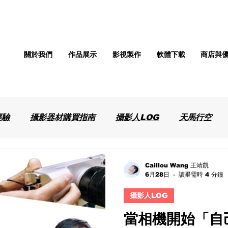
關於我們
作品展示
影視製作
軟體下載
商店與
經驗
攝影器材購買指南
攝影人LOG
天馬行空
Caillou Wang 王靖凱
6月28日
讀畢需時 4 分鐘
攝影人LOG
當相機開始「自己