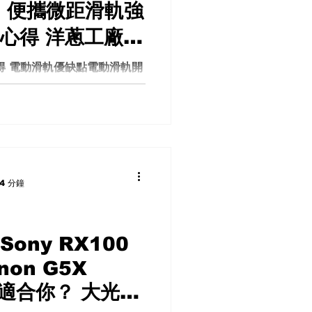
 SE 便攜微距滑軌強
心得 洋蔥工廠滑
軌開箱評測
得 電動滑軌優缺點電動滑軌開
滑軌評測 Chocolate SE
滑軌——YC Onion的
滑軌是一個非常便攜且功能強大的
創作者...
4 分鐘
ony RX100
anon G5X
款更適合你？ 大光圈