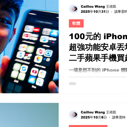
是阿蘇斯的mini 33瓦變
Caillou Wang 王靖凱
2025年10月31日
讀畢需時
嘗試開機時，我發現這台筆
點有些許不便，但這畢竟是一
軟體
用了三個多小時之後，我開
升高。由於它沒有散熱孔，
100元的 iPh
限，讓機身很容易變得燙手。 
超強功能安卓丟垃
E203 配備的是Sandisk
介於傳統硬碟和SSD之間。
二手蘋果手機買
個價位來說，還算可以接受。
亮眼，但在室內的日常使用
一場意想不到的 iPhone 體驗
的精準度也並不理想，所以
果手機 在科技產品飛速更新
何需要高色彩準確度的工作
適用性存在疑問。但你能想像，
iPhone，竟然仍然能夠升級
決定挑戰自己，從 Android..
Caillou Wang 王靖凱
2025年10月8日
讀畢需時 