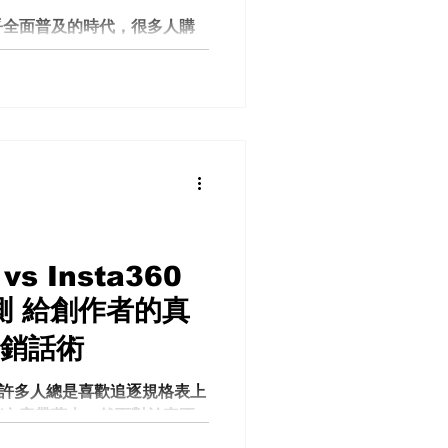
影師 燈光配置（主燈、補光、
乎全面普及的時代，很多人購
一整套流程，時間 + 成本 +
純追求「能亮」或「能顯示畫
只需要：
音娛樂使用者，到影片剪輯工
，大家對螢幕的要求開始變得
率、反應速度之外，還會在
會不會嚴重 喇叭能不能直接使
不好用 OSD 功能是否完整 長
戲模式到底有沒有實際效果 這
出的一台 27 吋高更新率螢幕。
暢畫面、內建喇叭、多種遊戲輔
合式的智慧功能設計。 但它到
vs Insta360
 值產品？還是規格漂亮但實際
測 給創作者的真
際使用體驗、功能設計、顯示
、操作邏輯、優缺點分析，到
行銷話術
且深入的分享。 MSI
4Hz 螢幕 評測 外觀與設計：偏
中，許多人總是喜歡追逐規格表上
 這台 MSI 27 吋螢幕整體
銷內容帶著走。然而對於真正
依然帶有
紀錄片製作、旅遊影片創作甚