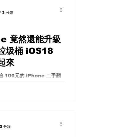
壓器，體積小巧、重量輕盈。 在
 3 分鐘
電並不支持單手開蓋設計，這
台價格僅200美金的產品。
始感覺到這台電腦的溫度明顯
也沒有風扇設計，散熱效果有
one 竟然還能升級
儲存部分，VivoBook
圾桶 iOS18
 EMMC 64GB儲存空間，速度
雖然比不上高階SSD，但以這
起來
 至於螢幕，它雖然不算特別
還算勉強能夠接受。螢幕顏色
 100元的 iPhone 二手蘋
這塊螢幕並不適合用來進行任
的時代，許多人對於舊設備的
，像是修圖之類
一部價格僅 100 美元的
到最新的 iOS 18？這次，我
.
3 分鐘