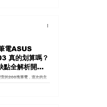
說，一台相機的價值從來不只
orkflow）中的表現。 這
不討論誰比較熱門，而是從實
作、操作體驗以及專業工作流
 2 與 Insta360 X5 的
s Insta360 X5 評測 創作
析度，而是資料量 很多人以
實上，解析度只是畫面中的像素
筆電ASUS
的，是相機願意保存多少資
8K 影片，就必須擁有足夠高
203 真的划算嗎？
 原因很簡單： 當解析度越高，畫
優缺點全解析開
空、樹葉、草地、建築紋理、
色彩層次，全部都需要大量資
評測實測心得低
宜的200塊筆電，這次的主
 不夠高，再高解析度也只是看起來
。這款電腦以其超低價位吸引了不
能？使用體驗 到
一起深入了解這台價格實惠的
k 便宜 小筆電 N4000 性價
。盒子裡除了筆電本體，還有
推銷延長保固的紙張，最後則