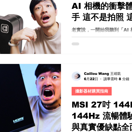
AI 相機的衝擊
手 這不是拍照 
口
老實說，一開始我聽到「AI
的反應其實很直接——又來了
掉這篇，因為事情沒有這麼簡
手這台所謂的 AI Came
相機」，而是一種——介於
間的全新物種。 Caira AI
要選擇 這台相機最有趣、甚
Caillou Wang 王靖凱
6月22日
讀畢需時 8 分鐘
以同時擁有「真實的拍攝」與
畫面，是現實世界的光線、
攝影器材購買指南
AI 可以幫你把「不存在的
戲劇？讓它長出奇怪的雲。
MSI 27吋 1
畫面太平？AI 幫你重建一
144Hz 流暢
濾鏡，這是內容層級的重寫。
師，是行銷人 如果你問我，
與真實優缺點全面
接：行銷人、品牌方、電商內