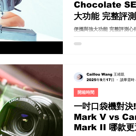
Chocolate
大功能 完整評測
軌優缺點電動滑
便攜與強大功能 完整評測心
箱 詳細評測 YC Onion 電動
今天要來分享一個迷你電動攝影
Chocolate SE。這款
工具，適合需要輕便移動攝影的
Caillou Wang 王靖凱
2025年9月17日
讀畢需時 
開箱時間
一吋口袋機對決!S
Mark V vs C
Mark II 哪