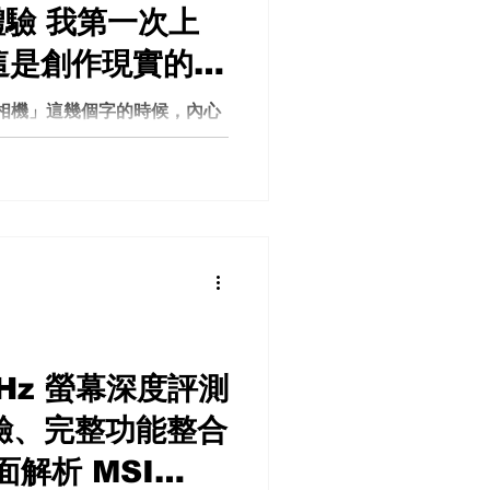
體驗 我第一次上
這是創作現實的入
 相機」這幾個字的時候，內心
，一個噱頭？ 但先別急著關
單。 這次，我第一次真正上
ra，它給我的感覺不是「升級版
攝影、後製、甚至幻想生成之
 相機 真實 vs 虛構：你不再需
至有點危險的地方在於： 你可
「虛構的生成」 你拍下來的
構圖、瞬間沒錯。但接下來，
東西」合理地加進去。 天空不夠
背景太亂？直接移除整群人。
44Hz 螢幕深度評測
個更「有故事」的世界。 這不是
體驗、完整功能整合
 對誰最有殺傷力？不是攝影
誰會最愛這台相機？ 答案很直
解析 MSI
容製作者。 以前你要拍一張