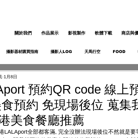
關於我們
作品展示
影視製作
軟體下載
商店與
攝影器材購買指南
攝影人LOG
天馬行空
FOOD
凱
1月8日
port 預約QR code 線
美食預約 免現場後位 蒐集
港美食餐廳推薦
港LALAport
全部都客滿, 完全沒辦法現場
後位
不然就是要