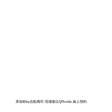
承知助by合點壽司 現場後位QRcode 線上預約