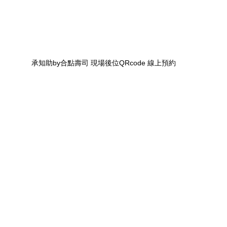
承知助by合點壽司 現場後位QRcode 線上預約