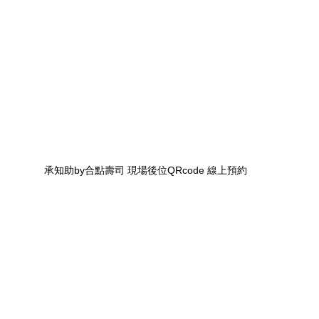
承知助by合點壽司 現場後位QRcode 線上預約