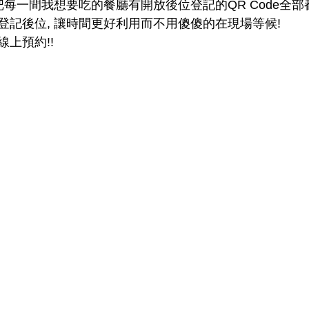
就把每一間我想要吃的餐廳有開放
後位
登記的QR Code全
登記
後位
, 讓時間更好利用而不用傻傻的在現場等候!
 線上預約!!