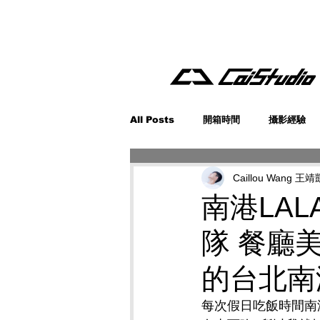
All Posts
開箱時間
攝影經驗
Caillou Wang 王靖
南港LALA
隊 餐廳
的台北南
每次假日吃飯時間
南