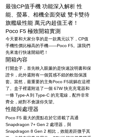
最強CP值手機 功能深入解析 性
能、螢幕、相機全面突破 雙卡雙待 
旗艦級性能 萬元內超值王者！
Poco F5 極致開箱實測 
今天要和大家分享的是一款萬元以下，CP值
手機性價比極高的手機——Poco F5。讓我們
先來進行快速開箱吧！
開箱內容
打開盒子，首先映入眼簾的是快速說明書和保
證卡，此外還附有一個質感不錯的軟殼保護
套。當然，最重要的主角Poco F5就躺在這裡
了。盒子裡還附送了一個 67W 快充充電器和
一條 Type-A 到 Type-C 的充電線，配件非常
齊全，絕對不會讓你失望。
性能與處理器
Poco F5 最大的賣點在於它搭載了高通 
Snapdragon 7+ Gen 2 處理器，與 
Snapdragon 8 Gen 2 相比，效能差距微乎其