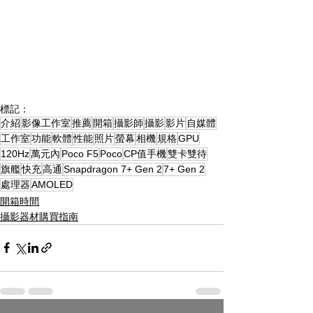
標記：
介紹
影像工作室
推薦
開箱
攝影師
攝影
影片
自媒體
工作室
功能
軟體
性能
照片
螢幕
相機
規格
GPU
120Hz
萬元內
Poco F5
Poco
CP值手機
雙卡雙待
旗艦
快充
高通
Snapdragon 7+ Gen 2
7+ Gen 2
處理器
AMOLED
開箱時間
攝影器材購買指南